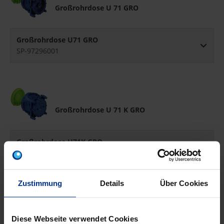
Großrohrdose U 71 GRO
Großrohrdose U71 GRO
SP-97296001
Großrohrdose U 71 K GRO
Großrohrdose U71K GRO
SP-97276001
Zustimmung
Details
Über Cookies
Wandauslassdose WAD
Diese Webseite verwendet Cookies