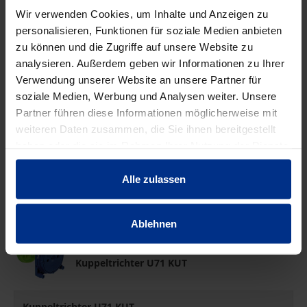
Wir verwenden Cookies, um Inhalte und Anzeigen zu
Wandauslassdose WAD
personalisieren, Funktionen für soziale Medien anbieten
SP-97056001
zu können und die Zugriffe auf unsere Website zu
analysieren. Außerdem geben wir Informationen zu Ihrer
Verwendung unserer Website an unsere Partner für
soziale Medien, Werbung und Analysen weiter. Unsere
Partner führen diese Informationen möglicherweise mit
Kuppeldose U 71 KUD
weiteren Daten zusammen, die Sie ihnen bereitgestellt
haben oder die sie im Rahmen Ihrer Nutzung der Dienste
gesammelt haben.
Kuppeldose U71 KUD
Alle zulassen
SP-97104701
Ablehnen
Kuppeltrichter U71 KUT
Kuppeltrichter U71 KUT