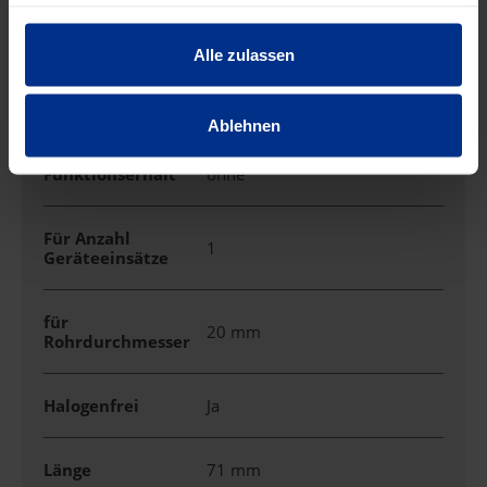
haben oder die sie im Rahmen Ihrer Nutzung der Dienste
gesammelt haben.
Farbe
sonstige
Alle zulassen
Form
quadratisch
Ablehnen
Funktionserhalt
ohne
Für Anzahl
1
Geräteeinsätze
für
20 mm
Rohrdurchmesser
Halogenfrei
Ja
Länge
71 mm