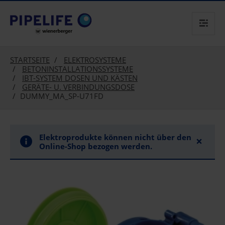
text.skipToContent
text.skipToNavigation
STARTSEITE
ELEKTROSYSTEME
BETONINSTALLATIONSSYSTEME
IBT-SYSTEM DOSEN UND KÄSTEN
GERÄTE- U. VERBINDUNGSDOSE
DUMMY_MA_SP-U71FD
Elektroprodukte können nicht über den
×
Online-Shop bezogen werden.