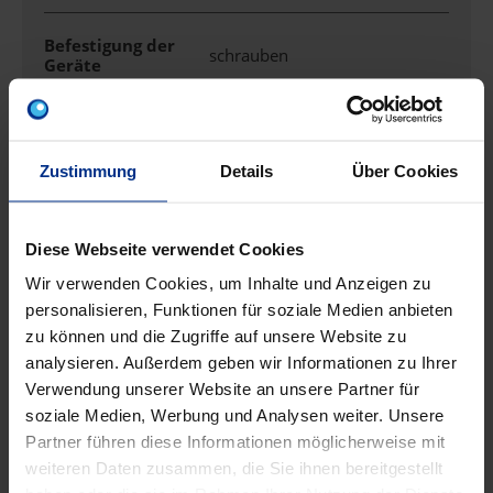
Befestigung der
schrauben
Geräte
Bestückung
ohne
Zustimmung
Details
Über Cookies
Breite
71 mm
Diese Webseite verwendet Cookies
Deckel
nicht transparent
Wir verwenden Cookies, um Inhalte und Anzeigen zu
personalisieren, Funktionen für soziale Medien anbieten
Deckelbefestigung
aufrastend
zu können und die Zugriffe auf unsere Website zu
analysieren. Außerdem geben wir Informationen zu Ihrer
Durchmesser
60 mm
Verwendung unserer Website an unsere Partner für
soziale Medien, Werbung und Analysen weiter. Unsere
Partner führen diese Informationen möglicherweise mit
Einführung von
Nein
weiteren Daten zusammen, die Sie ihnen bereitgestellt
hinten