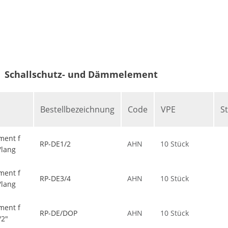
Schallschutz- und Dämmelement
Bestellbezeichnung
Code
VPE
S
ent f
RP-DE1/2
AHN
10 Stück
/lang
ent f
RP-DE3/4
AHN
10 Stück
/lang
ent f
RP-DE/DOP
AHN
10 Stück
/2"