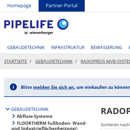
text.skipToContent
text.skipToNavigation
Homepage
Partner-Portal
GEBÄUDETECHNIK
INFRASTRUKTUR
BEWÄSSERUNG
STARTSEITE
GEBÄUDETECHNIK
RADOPRESS MVB-SYSTEM
Bitte
melden Sie sich an
, um einkaufen zu können
RADOPR
GEBÄUDETECHNIK
Abfluss-Systeme
FLOORTHERM Fußboden- Wand-
Sortieren nach
und Industrieflächenheizung/-