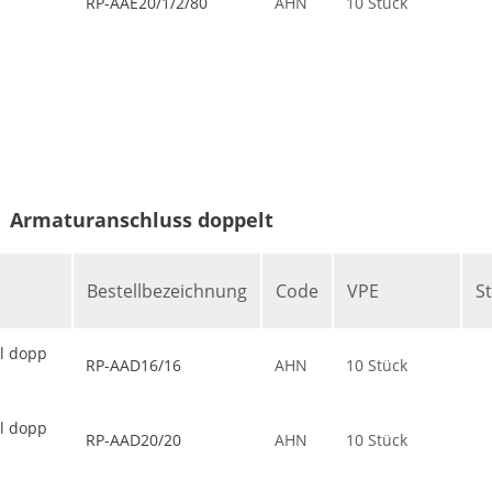
RP-AAE20/1/2/80
AHN
10 Stück
Armaturanschluss doppelt
Bestellbezeichnung
Code
VPE
S
l dopp
RP-AAD16/16
AHN
10 Stück
l dopp
RP-AAD20/20
AHN
10 Stück