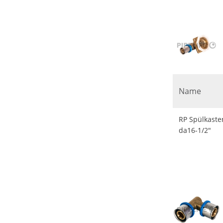
Name
RP Spülkaste
da16-1/2"