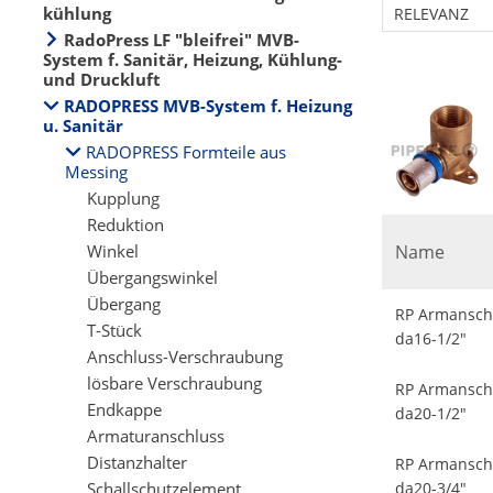
kühlung
RELEVANZ
RadoPress LF "bleifrei" MVB-
System f. Sanitär, Heizung, Kühlung-
und Druckluft
RADOPRESS MVB-System f. Heizung
u. Sanitär
RADOPRESS Formteile aus
Messing
Kupplung
Reduktion
Winkel
Name
Übergangswinkel
Übergang
RP Armanschl
T-Stück
da16-1/2"
Anschluss-Verschraubung
lösbare Verschraubung
RP Armanschl
Endkappe
da20-1/2"
Armaturanschluss
Distanzhalter
RP Armanschl
Schallschutzelement
da20-3/4"