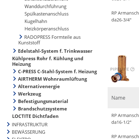
Wanddurchführung
RP Armanschl
Spülkastenanschluss
da26-3/4"
Kugelhahn
Heizkörperanschluss
RADOPRESS Formteile aus
Kunststoff
Edelstahl-System f. Trinkwasser
Kühlpress Rohr f. Kühlung und
Heizung
C-PRESS C-Stahl-System f. Heizung
AIRTHERM Wohnraumlüftung
Alternativenergie
Werkzeug
Name
Befestigungsmaterial
Brandschutzsysteme
RP Armanschl
LOCTITE Dichtfaden
da16-1/2"
INFRASTRUKTUR
BEWÄSSERUNG
RP Armanschl