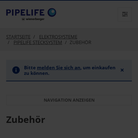
text.skipToContent
text.skipToNavigation
STARTSEITE
ELEKTROSYSTEME
PIPELIFE STECKSYSTEM
ZUBEHÖR
Bitte
melden Sie sich an
, um einkaufen
×
zu können.
Zubehör