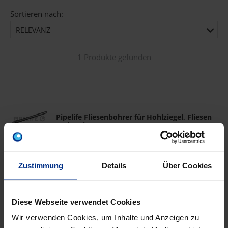
Sortieren nach:
RELEVANZ
1 Produkte gefunden
Pipelife Fliesenbohrer für Hohlziegel, Fliesen
und Steingut
Pipelife Fliesenbohrer 6/100mm
Zustimmung
Details
Über Cookies
P-FB6/100
Pipelife Fliesenbohrer 6/150mm
Diese Webseite verwendet Cookies
P-FB6/150
Wir verwenden Cookies, um Inhalte und Anzeigen zu