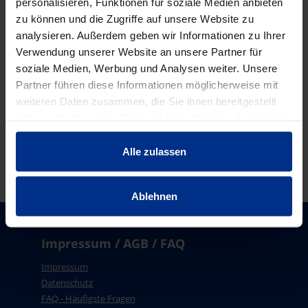
personalisieren, Funktionen für soziale Medien anbieten
zu können und die Zugriffe auf unsere Website zu
analysieren. Außerdem geben wir Informationen zu Ihrer
Verwendung unserer Website an unsere Partner für
Sortieren nach:
soziale Medien, Werbung und Analysen weiter. Unsere
Partner führen diese Informationen möglicherweise mit
RELEVANZ
weiteren Daten zusammen, die Sie ihnen bereitgestellt
haben oder die sie im Rahmen Ihrer Nutzung der Dienste
1 Produkte gefunden
gesammelt haben.
Alle zulassen
Ablehnen
Impressum / AGB / FAQ
Impressum
Datenschutz
FAQ - Häufigste Fragen