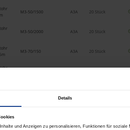
Rohr
M3-50/1500
A3A
20 Stück
5m
Rohr
M3-50/2000
A3A
20 Stück
Rohr
M3-70/150
A3A
20 Stück
15m
Rohr
M3-70/250
A3A
20 Stück
25m
Rohr
M3-70/500
A3A
20 Stück
5m
Details
Rohr
M3-70/1000
A3A
10 Stück
Cookies
nhalte und Anzeigen zu personalisieren, Funktionen für soziale
Rohr