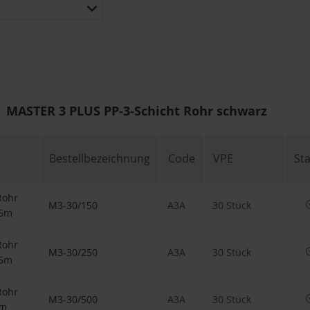
MASTER 3 PLUS PP-3-Schicht Rohr schwarz
Bestellbezeichnung
Code
VPE
St
Rohr
M3-30/150
A3A
30 Stück
15m
Rohr
M3-30/250
A3A
30 Stück
25m
Rohr
M3-30/500
A3A
30 Stück
5m