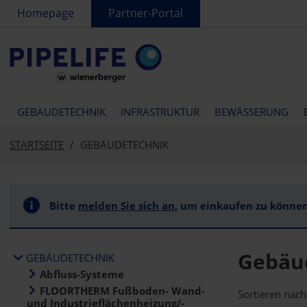
text.skipToContent
text.skipToNavigation
Homepage
Partner-Portal
GEBÄUDETECHNIK
INFRASTRUKTUR
BEWÄSSERUNG
STARTSEITE
GEBÄUDETECHNIK
Bitte
melden Sie sich an
, um einkaufen zu können
Gebäu
GEBÄUDETECHNIK
Abfluss-Systeme
FLOORTHERM Fußboden- Wand-
Sortieren nach
und Industrieflächenheizung/-