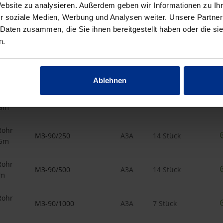
M3-70/1500
A3A
10 Stück
Website zu analysieren. Außerdem geben wir Informationen zu I
5m
r soziale Medien, Werbung und Analysen weiter. Unsere Partner
Rohr
 Daten zusammen, die Sie ihnen bereitgestellt haben oder die s
M3-70/2000
A3A
10 Stück
n.
Rohr
M3-70/2650
A3A
10 Stück
65m
Ablehnen
Rohr
M3-90/150
A3A
14 Stück
15m
Rohr
M3-90/250
A3A
14 Stück
25m
Rohr
M3-90/500
A3A
14 Stück
5m
Rohr
M3-90/1000
A3A
7 Stück