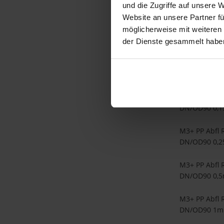
und die Zugriffe auf unsere 
DN/OD75 1,
Website an unsere Partner fü
M3+ PP Abfl 
möglicherweise mit weiteren
DN/OD75 2m
der Dienste gesammelt habe
M3+ PP Abfl 
DN/OD75 2,
M3+ PP Abfl 
DN/OD90 0,
M3+ PP Abfl 
DN/OD90 0,
M3+ PP Abfl 
DN/OD90 0,
M3+ PP Abfl 
DN/OD90 1m