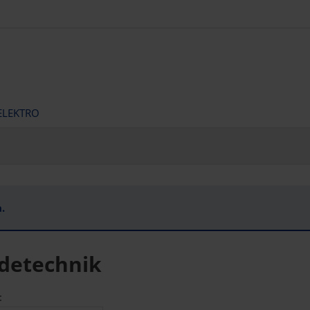
ELEKTRO
.
detechnik
: