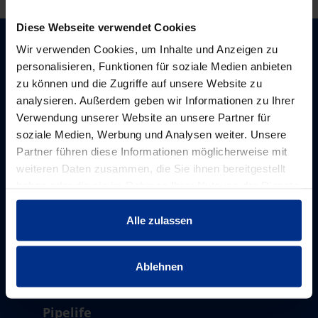
Diese Webseite verwendet Cookies
Wir verwenden Cookies, um Inhalte und Anzeigen zu
Impressum / AGB / FAQ
personalisieren, Funktionen für soziale Medien anbieten
zu können und die Zugriffe auf unsere Website zu
Impressum
analysieren. Außerdem geben wir Informationen zu Ihrer
Datenschutz
Verwendung unserer Website an unsere Partner für
FAQ - Häufigste Fragen
Vertrags und Lieferbedingungen
soziale Medien, Werbung und Analysen weiter. Unsere
Auszug aus den Lieferbedingungen
Partner führen diese Informationen möglicherweise mit
Cookie Übersicht
weiteren Daten zusammen, die Sie ihnen bereitgestellt
haben oder die sie im Rahmen Ihrer Nutzung der Dienste
gesammelt haben.
Datanorm/Anleitungen
Alle zulassen
Datanorm anfordern
Webshop-Anleitungen
Ablehnen
Pipelife