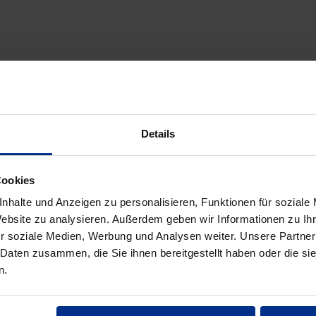
Elektro-Installationsrohr starr, PVC, mittel , gra
Details
Bestellbezeichnung
Code
VPE
Cookies
6 3341-1 gr
TRM16M/HB
A9A
111 Meter
nhalte und Anzeigen zu personalisieren, Funktionen für soziale
Website zu analysieren. Außerdem geben wir Informationen zu I
0 3341-1 gr
TRM20M/HB
A9A
111 Meter
r soziale Medien, Werbung und Analysen weiter. Unsere Partner
 Daten zusammen, die Sie ihnen bereitgestellt haben oder die s
5 3341-1 gr
TRM25M/HB
A9A
57 Meter
n.
2 3341-1 gr
TRM32M/HB
A9A
57 Meter