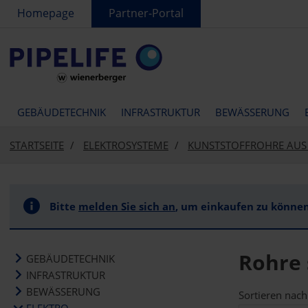
text.skipToContent
text.skipToNavigation
Homepage
Partner-Portal
GEBÄUDETECHNIK
INFRASTRUKTUR
BEWÄSSERUNG
STARTSEITE
ELEKTROSYSTEME
KUNSTSTOFFROHRE AUS
Bitte
melden Sie sich an
, um einkaufen zu können
Rohre 
GEBÄUDETECHNIK
INFRASTRUKTUR
BEWÄSSERUNG
Sortieren nach
ELEKTRO