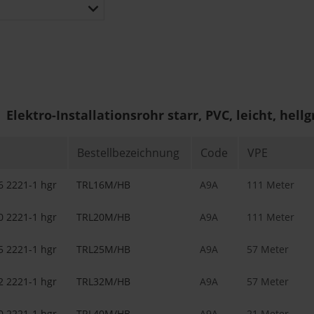
Elektro-Installationsrohr starr, PVC, leicht, hell
Bestellbezeichnung
Code
VPE
6 2221-1 hgr
TRL16M/HB
A9A
111 Meter
0 2221-1 hgr
TRL20M/HB
A9A
111 Meter
5 2221-1 hgr
TRL25M/HB
A9A
57 Meter
2 2221-1 hgr
TRL32M/HB
A9A
57 Meter
0 2221-1 hgr
TRL40M/HB
A9A
21 Meter