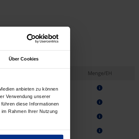
u
Über Cookies
Listenpreis exkl. Mwst.
Menge/EH
1,63 € / Meter
 Medien anbieten zu können
hrer Verwendung unserer
2,04 € / Meter
 führen diese Informationen
ie im Rahmen Ihrer Nutzung
2,95 € / Meter
4,32 € / Meter