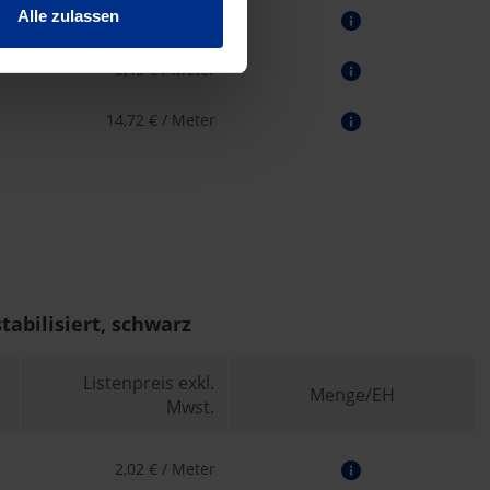
Alle zulassen
5,99 € / Meter
8,45 € / Meter
14,72 € / Meter
stabilisiert, schwarz
Listenpreis exkl.
Menge/EH
Mwst.
2,02 € / Meter