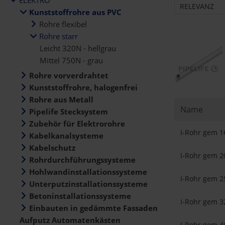
RELEVANZ
Kunststoffrohre aus PVC
Rohre flexibel
Rohre starr
Leicht 320N - hellgrau
Mittel 750N - grau
Rohre vorverdrahtet
Kunststoffrohre, halogenfrei
Rohre aus Metall
Name
Pipelife Stecksystem
Zubehör für Elektrorohre
I-Rohr gem 1
Kabelkanalsysteme
Kabelschutz
I-Rohr gem 2
Rohrdurchführungssysteme
Hohlwandinstallationssysteme
I-Rohr gem 2
Unterputzinstallationssysteme
Betoninstallationssysteme
I-Rohr gem 3
Einbauten in gedämmte Fassaden
Aufputz Automatenkästen
I-Rohr gem 4