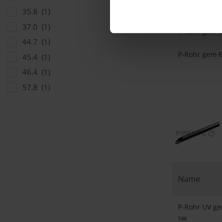
P-Rohr gem 4
35.8
(1)
37.0
(1)
P-Rohr gem 5
44.7
(1)
P-Rohr gem 6
45.4
(1)
46.4
(1)
57.8
(1)
Name
P-Rohr UV ge
sw