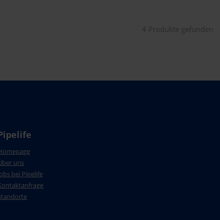
4 Produkte gefunden
Pipelife
Homepage
Über uns
Jobs bei Pipelife
Kontaktanfrage
Standorte