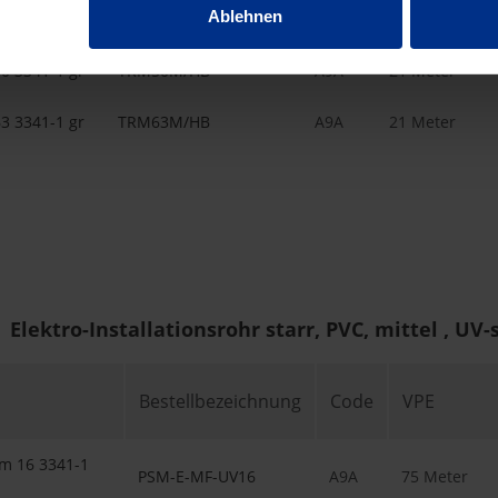
Ablehnen
0 3341-1 gr
TRM40M/HB
A9A
21 Meter
0 3341-1 gr
TRM50M/HB
A9A
21 Meter
3 3341-1 gr
TRM63M/HB
A9A
21 Meter
Elektro-Installationsrohr starr, PVC, mittel , UV-
Bestellbezeichnung
Code
VPE
m 16 3341-1
PSM-E-MF-UV16
A9A
75 Meter