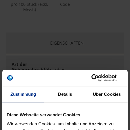
pro 100 Stück (exkl.
Code
Mwst.)
EIGENSCHAFTEN
Art der
Gehäusedurchfüh
ohne
rung
Ausführung
Einzel
Zustimmung
Details
Über Cookies
Bauform
sonstige
Diese Webseite verwendet Cookies
Wir verwenden Cookies, um Inhalte und Anzeigen zu
Bestückung
ohne