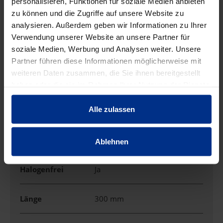
personalisieren, Funktionen für soziale Medien anbieten
zu können und die Zugriffe auf unsere Website zu
Breite
71 mm
analysieren. Außerdem geben wir Informationen zu Ihrer
Verwendung unserer Website an unsere Partner für
soziale Medien, Werbung und Analysen weiter. Unsere
Deckelbefestigung
aufrastend
Partner führen diese Informationen möglicherweise mit
weiteren Daten zusammen, die Sie ihnen bereitgestellt
Farbe
sonstige
haben oder die sie im Rahmen Ihrer Nutzung der Dienste
gesammelt haben.
Alle zulassen
Form
sonstige
Funktionserhalt
ohne
Ablehnen
Halogenfrei
Ja
Länge
300 mm