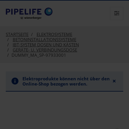
text.skipToContent
text.skipToNavigation
STARTSEITE
ELEKTROSYSTEME
BETONINSTALLATIONSSYSTEME
IBT-SYSTEM DOSEN UND KÄSTEN
GERÄTE- U. VERBINDUNGSDOSE
DUMMY_MA_SP-97933001
Elektroprodukte können nicht über den
×
Online-Shop bezogen werden.