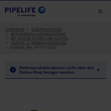
text.skipToContent
text.skipToNavigation
STARTSEITE
ELEKTROSYSTEME
BETONINSTALLATIONSSYSTEME
IBT-SYSTEM DOSEN UND KÄSTEN
GERÄTE- U. VERBINDUNGSDOSE
DUMMY_MA_SP-97116501
Elektroprodukte können nicht über den
×
Online-Shop bezogen werden.