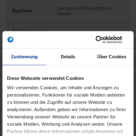
Geräte-Verbindungsdose/-
Bauform
kasten
Befestigung der
schrauben
Geräte
Bestückung
ohne
Zustimmung
Details
Über Cookies
Breite
71 mm
Diese Webseite verwendet Cookies
Wir verwenden Cookies, um Inhalte und Anzeigen zu
Deckel
nicht transparent
personalisieren, Funktionen für soziale Medien anbieten
zu können und die Zugriffe auf unsere Website zu
Deckelbefestigung
aufrastend
analysieren. Außerdem geben wir Informationen zu Ihrer
Verwendung unserer Website an unsere Partner für
soziale Medien, Werbung und Analysen weiter. Unsere
Durchmesser
60 mm
Partner führen diese Informationen möglicherweise mit