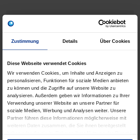
EIGENSCHAFTEN
Zustimmung
Details
Über Cookies
Ausführung
einfach gewinkelt
Außendurchmess
Diese Webseite verwendet Cookies
16 mm
er
Wir verwenden Cookies, um Inhalte und Anzeigen zu
personalisieren, Funktionen für soziale Medien anbieten
DN
12,5
zu können und die Zugriffe auf unsere Website zu
analysieren. Außerdem geben wir Informationen zu Ihrer
Verwendung unserer Website an unsere Partner für
DN Nennweite
3/8 "
soziale Medien, Werbung und Analysen weiter. Unsere
Partner führen diese Informationen möglicherweise mit
Sanitär/Heizung/Kühlung/Dru
weiteren Daten zusammen, die Sie ihnen bereitgestellt
Einsatzbereich
ckluft
haben oder die sie im Rahmen Ihrer Nutzung der Dienste