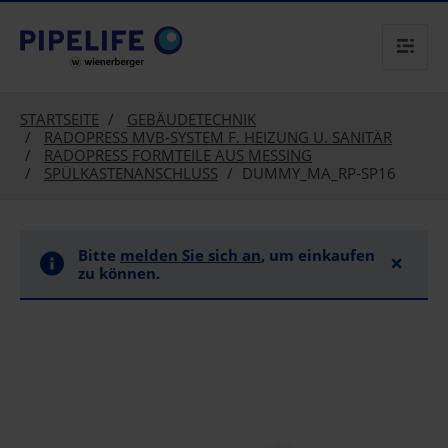
text.skipToContent
text.skipToNavigation
STARTSEITE
GEBÄUDETECHNIK
RADOPRESS MVB-SYSTEM F. HEIZUNG U. SANITÄR
RADOPRESS FORMTEILE AUS MESSING
SPÜLKASTENANSCHLUSS
DUMMY_MA_RP-SP16
Bitte
melden Sie sich an
, um einkaufen
×
zu können.