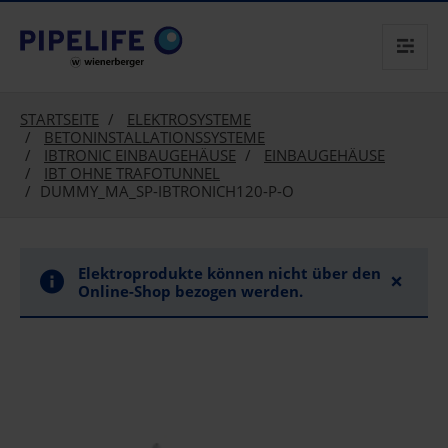
text.skipToContent
text.skipToNavigation
STARTSEITE
ELEKTROSYSTEME
BETONINSTALLATIONSSYSTEME
IBTRONIC EINBAUGEHÄUSE
EINBAUGEHÄUSE
IBT OHNE TRAFOTUNNEL
DUMMY_MA_SP-IBTRONICH120-P-O
Elektroprodukte können nicht über den
×
Online-Shop bezogen werden.