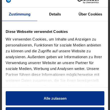
3.419,60 €
A9E
Zustimmung
Details
Über Cookies
pro 100 Stück (exkl.
Code
Mwst.)
Diese Webseite verwendet Cookies
Wir verwenden Cookies, um Inhalte und Anzeigen zu
personalisieren, Funktionen für soziale Medien anbieten
zu können und die Zugriffe auf unsere Website zu
EIGENSCHAFTEN
analysieren. Außerdem geben wir Informationen zu Ihrer
Verwendung unserer Website an unsere Partner für
soziale Medien, Werbung und Analysen weiter. Unsere
Anwendung
für Ortbeton
Partner führen diese Informationen möglicherweise mit
weiteren Daten zusammen, die Sie ihnen bereitgestellt
Einbautiefe
151 mm
haben oder die sie im Rahmen Ihrer Nutzung der Dienste
gesammelt haben.
Alle zulassen
Funktionserhalt
ohne