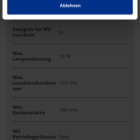
Geeignet für HV-
Ablehnen
Ja
Leuchten
Geeignet für NV-
Ja
Leuchten
Max.
50 W
Lampenleistung
Max.
Leuchtendurchme
120 mm
sser
Min.
180 mm
Deckenstärke
Mit
Betriebsgeräterau
Nein