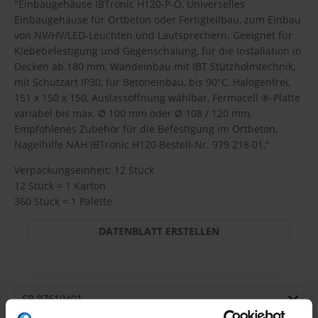
"Einbaugehäuse IBTronic H120-P-O, Universelles
Einbaugehäuse für Ortbeton oder Fertigteilbau, zum Einbau
von NV/HV/LED-Leuchten und Lautsprechern. Geeignet für
Klebebefestigung und Gegenschalung, für die Installation in
Decken ab 180 mm, Wandeinbau mit IBT Stützholmtechnik,
mit Schutzart IP30, für Betoneinbau, bis 90°C, Halogenfrei,
151 x 150 x 150, Auslassöffnung wählbar, Fermacell ®-Platte
variabel bis max. Ø 100 mm oder Ø 108 / 120 mm,
Empfohlenes Zubehör für die Befestigung im Ortbeton,
Nagelhilfe NAH IBTronic H120 Bestell-Nr. 979 218 01,"
Verpackungseinheit: 12 Stück
12 Stück = 1 Karton
360 Stück = 1 Palette
DATENBLATT ERSTELLEN
SP-97610401