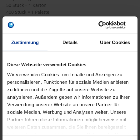
50 Stück = 1 Karton
400 Stück = 1 Palette
DATENBLATT ERSTELLEN
Zustimmung
Details
Über Cookies
FGI50-25
Diese Webseite verwendet Cookies
Stück
MINUS
PLUS
Wir verwenden Cookies, um Inhalte und Anzeigen zu
Min.: 1 Stück
personalisieren, Funktionen für soziale Medien anbieten
zu können und die Zugriffe auf unsere Website zu
13,55 €
AMX
analysieren. Außerdem geben wir Informationen zu Ihrer
Verwendung unserer Website an unsere Partner für
pro 1 Stück (exkl. Mwst.)
Code
soziale Medien, Werbung und Analysen weiter. Unsere
Partner führen diese Informationen möglicherweise mit
weiteren Daten zusammen, die Sie ihnen bereitgestellt
haben oder die sie im Rahmen Ihrer Nutzung der Dienste