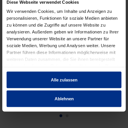
Diese Webseite verwendet Cookies
ZUBEHÖR/WERKZEUG/S
Wir verwenden Cookies, um Inhalte und Anzeigen zu
personalisieren, Funktionen für soziale Medien anbieten
ONSTIGES
zu können und die Zugriffe auf unsere Website zu
analysieren. Außerdem geben wir Informationen zu Ihrer
Verwendung unserer Website an unsere Partner für
soziale Medien, Werbung und Analysen weiter. Unsere
Partner führen diese Informationen möglicherweise mit
weiteren Daten zusammen, die Sie ihnen bereitgestellt
haben oder die sie im Rahmen Ihrer Nutzung der Dienste
gesammelt haben.
Alle zulassen
SCHILD-PLA-HAL
SCHILD-SÄULE-SPA
SC
Ablehnen
Profilhalteplatte C
Spangenbefestigung
100x140
mit Schrauben
Sch