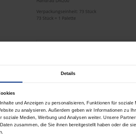
Handrad DN200
Verpackungseinheit: 73 Stück
73 Stück = 1 Palette
HW-7800/200G
79,10 €
AAT
Details
pro 1 Stück (exkl. Mwst.)
Code
Cookies
nhalte und Anzeigen zu personalisieren, Funktionen für soziale
Website zu analysieren. Außerdem geben wir Informationen zu I
r soziale Medien, Werbung und Analysen weiter. Unsere Partner
 Daten zusammen, die Sie ihnen bereitgestellt haben oder die s
n.