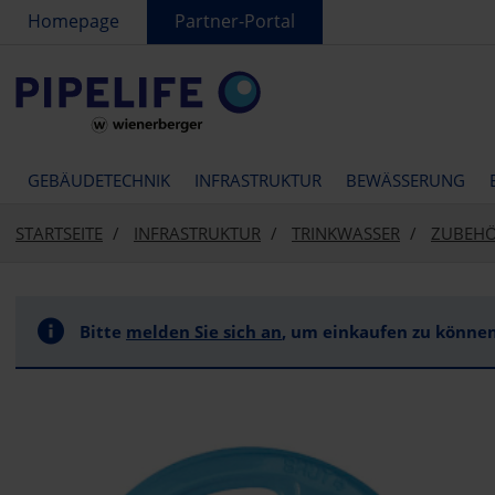
text.skipToContent
text.skipToNavigation
Homepage
Partner-Portal
GEBÄUDETECHNIK
INFRASTRUKTUR
BEWÄSSERUNG
STARTSEITE
INFRASTRUKTUR
TRINKWASSER
ZUBEHÖ
Bitte
melden Sie sich an
, um einkaufen zu können