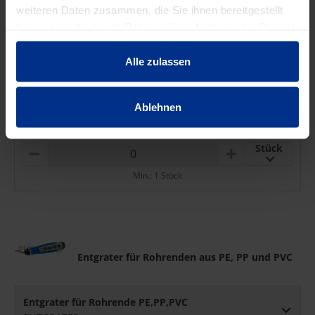
S
weiteren Daten zusammen, die Sie ihnen bereitgestellt
haben oder die sie im Rahmen Ihrer Nutzung der Dienste
gesammelt haben.
Anfaser für PE-Rohr
Alle zulassen
Anfaswerkzeug Dim. 20-63
Ablehnen
ANFASER20-63
Stück
M
P
I
L
Min.: 1 Stück
N
U
U
S
S
Entgrater für Rohrenden aus PE, PP und PVC
Entgrater für Rohrende PE,PP,PVC