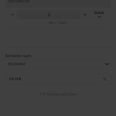
ENTGRATER
Stück
M
P
I
L
Min.: 1 Stück
N
U
U
S
S
Sortieren nach:
RELEVANZ
FILTER
3 Produkte gefunden