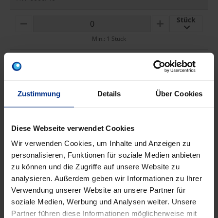
Stück
M
P
I
L
Min.: 1 Stück
N
U
U
S
S
Anschrägfräser DN/OD50
HW-6000/50
Zustimmung
Details
Über Cookies
Stück
M
P
I
L
Min.: 1 Stück
N
U
Diese Webseite verwendet Cookies
U
S
S
Wir verwenden Cookies, um Inhalte und Anzeigen zu
Anschrägfräser DN/OD63
personalisieren, Funktionen für soziale Medien anbieten
HW-6000/63
zu können und die Zugriffe auf unsere Website zu
analysieren. Außerdem geben wir Informationen zu Ihrer
Stück
M
P
Verwendung unserer Website an unsere Partner für
I
L
Min.: 1 Stück
soziale Medien, Werbung und Analysen weiter. Unsere
N
U
U
S
Partner führen diese Informationen möglicherweise mit