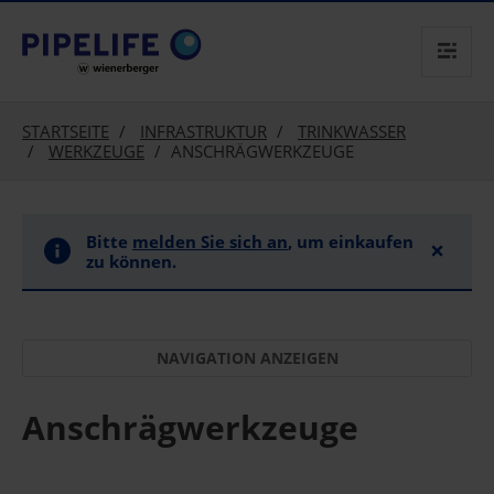
text.skipToContent
text.skipToNavigation
STARTSEITE
INFRASTRUKTUR
TRINKWASSER
WERKZEUGE
ANSCHRÄGWERKZEUGE
Bitte
melden Sie sich an
, um einkaufen
×
zu können.
Anschrägwerkzeuge