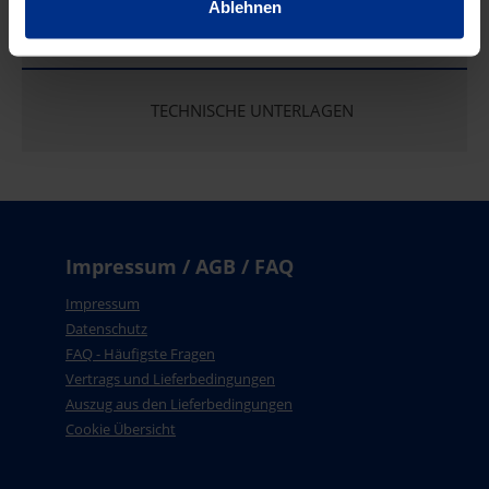
Ablehnen
Absperrschlüssel für
Anwendung
Überflurhydrant
TECHNISCHE UNTERLAGEN
Impressum / AGB / FAQ
Impressum
Datenschutz
FAQ - Häufigste Fragen
Vertrags und Lieferbedingungen
Auszug aus den Lieferbedingungen
Cookie Übersicht