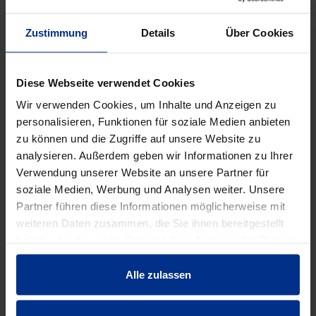
DATENBLATT ERSTELLEN
Zustimmung
Details
Über Cookies
HW-3460
Diese Webseite verwendet Cookies
Wir verwenden Cookies, um Inhalte und Anzeigen zu
st
MINUS
PLUS
personalisieren, Funktionen für soziale Medien anbieten
Min.: 1 st
zu können und die Zugriffe auf unsere Website zu
analysieren. Außerdem geben wir Informationen zu Ihrer
63,40 €
AAT
Verwendung unserer Website an unsere Partner für
soziale Medien, Werbung und Analysen weiter. Unsere
pro 1 st (exkl. Mwst.)
Code
Partner führen diese Informationen möglicherweise mit
weiteren Daten zusammen, die Sie ihnen bereitgestellt
haben oder die sie im Rahmen Ihrer Nutzung der Dienste
gesammelt haben.
EIGENSCHAFTEN
Alle zulassen