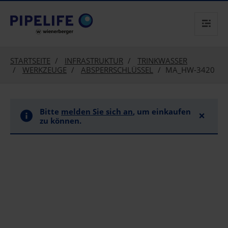
text.skipToContent
text.skipToNavigation
STARTSEITE
INFRASTRUKTUR
TRINKWASSER
WERKZEUGE
ABSPERRSCHLÜSSEL
MA_HW-3420
Bitte
melden Sie sich an
, um einkaufen
×
zu können.