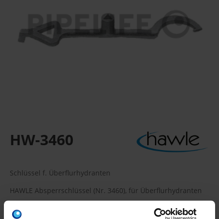
HW-3460
Schlüssel f. Überflurhydranten
HAWLE Absperrschlüssel (Nr. 3460), für Überflurhydranten
Verpackungseinheit: -