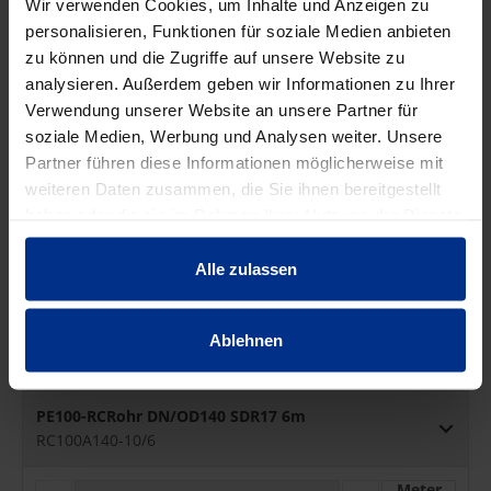
Wir verwenden Cookies, um Inhalte und Anzeigen zu
U
S
S
personalisieren, Funktionen für soziale Medien anbieten
PE100-RCRohr DN/OD125 SDR17 6m
zu können und die Zugriffe auf unsere Website zu
RC100A125-10/6
analysieren. Außerdem geben wir Informationen zu Ihrer
Verwendung unserer Website an unsere Partner für
Meter
soziale Medien, Werbung und Analysen weiter. Unsere
M
P
I
L
Partner führen diese Informationen möglicherweise mit
Min.: 6 Meter
N
U
weiteren Daten zusammen, die Sie ihnen bereitgestellt
U
S
S
haben oder die sie im Rahmen Ihrer Nutzung der Dienste
PE100-RCRohr DN/OD140 SDR17 12m
gesammelt haben.
RC100A140-10/12
Alle zulassen
Meter
M
P
Ablehnen
I
L
Min.: 12 Meter
N
U
U
S
S
PE100-RCRohr DN/OD140 SDR17 6m
RC100A140-10/6
Meter