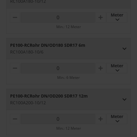
RC100A180-10/12
Meter
M
P
I
L
Min.: 12 Meter
N
U
U
S
S
PE100-RCRohr DN/OD180 SDR17 6m
RC100A180-10/6
Meter
M
P
I
L
Min.: 6 Meter
N
U
U
S
S
PE100-RCRohr DN/OD200 SDR17 12m
RC100A200-10/12
Meter
M
P
I
L
Min.: 12 Meter
N
U
U
S