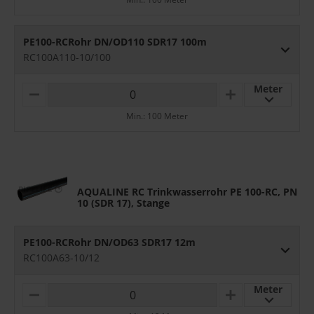
N
U
U
S
S
PE100-RCRohr DN/OD110 SDR17 100m
RC100A110-10/100
Meter
M
P
I
L
Min.: 100 Meter
N
U
U
S
S
AQUALINE RC Trinkwasserrohr PE 100-RC, PN
10 (SDR 17), Stange
PE100-RCRohr DN/OD63 SDR17 12m
RC100A63-10/12
Meter
M
P
I
L