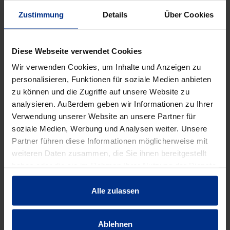
72 Stück = 1 Palette
Zustimmung
Details
Über Cookies
DATENBLATT ERSTELLEN
Diese Webseite verwendet Cookies
Wir verwenden Cookies, um Inhalte und Anzeigen zu
HW-1851
personalisieren, Funktionen für soziale Medien anbieten
zu können und die Zugriffe auf unsere Website zu
Stück
analysieren. Außerdem geben wir Informationen zu Ihrer
MINUS
PLUS
Verwendung unserer Website an unsere Partner für
Min.: 1 Stück
soziale Medien, Werbung und Analysen weiter. Unsere
157,50 €
AAT
Partner führen diese Informationen möglicherweise mit
weiteren Daten zusammen, die Sie ihnen bereitgestellt
pro 1 Stück (exkl. Mwst.)
Code
haben oder die sie im Rahmen Ihrer Nutzung der Dienste
gesammelt haben.
Alle zulassen
EIGENSCHAFTEN
Ablehnen