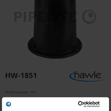
HW-1851
Straßenkappe 1851
Bewährter Schrägsitz verhindert Klappern des Deckels
Verpackungseinheit: 72 Stück