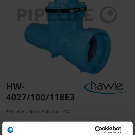
HW-
4027/100/118E3
E3Schi Vrs-Muffe-Spitzend 100/
Weichdichtender Keilschieber mit einseitiger VRS-Muffe und
einseitigem VRS-Spitzende