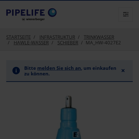
text.skipToContent
text.skipToNavigation
STARTSEITE
INFRASTRUKTUR
TRINKWASSER
HAWLE-WASSER
SCHIEBER
MA_HW-4027E2
Bitte
melden Sie sich an
, um einkaufen
×
zu können.