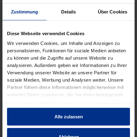
Verpackungseinheit: 10 Stück
10 Stück = 1 Palette
Zustimmung
Details
Über Cookies
DATENBLATT ERSTELLEN
Diese Webseite verwendet Cookies
Wir verwenden Cookies, um Inhalte und Anzeigen zu
personalisieren, Funktionen für soziale Medien anbieten
HW-4027/100/118E3
zu können und die Zugriffe auf unsere Website zu
analysieren. Außerdem geben wir Informationen zu Ihrer
Stück
MINUS
PLUS
Verwendung unserer Website an unsere Partner für
Min.: 1 Stück
soziale Medien, Werbung und Analysen weiter. Unsere
Partner führen diese Informationen möglicherweise mit
889,00 €
AAT
weiteren Daten zusammen, die Sie ihnen bereitgestellt
haben oder die sie im Rahmen Ihrer Nutzung der Dienste
pro 1 Stück (exkl. Mwst.)
Code
gesammelt haben.
Alle zulassen
Ablehnen