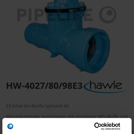
HW-4027/80/98E3
E3 Schie Vrs-Muffe-Spitzend 80
Weichdichtender Keilschieber mit einseitiger VRS-Muffe und
einseitigem VRS-Spitzende
Verpackungseinheit: 12 Stück