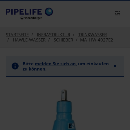
text.skipToContent
text.skipToNavigation
STARTSEITE
INFRASTRUKTUR
TRINKWASSER
HAWLE-WASSER
SCHIEBER
MA_HW-4027E2
Bitte
melden Sie sich an
, um einkaufen
×
zu können.