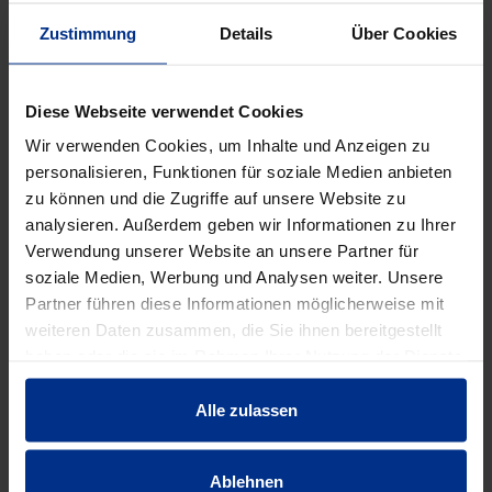
12 Stück = 1 Palette
Zustimmung
Details
Über Cookies
DATENBLATT ERSTELLEN
Diese Webseite verwendet Cookies
Wir verwenden Cookies, um Inhalte und Anzeigen zu
personalisieren, Funktionen für soziale Medien anbieten
HW-4027/80/98E3
zu können und die Zugriffe auf unsere Website zu
Stück
analysieren. Außerdem geben wir Informationen zu Ihrer
MINUS
PLUS
Verwendung unserer Website an unsere Partner für
Min.: 1 Stück
soziale Medien, Werbung und Analysen weiter. Unsere
740,00 €
AAT
Partner führen diese Informationen möglicherweise mit
weiteren Daten zusammen, die Sie ihnen bereitgestellt
pro 1 Stück (exkl. Mwst.)
Code
haben oder die sie im Rahmen Ihrer Nutzung der Dienste
gesammelt haben.
Alle zulassen
EIGENSCHAFTEN
Ablehnen