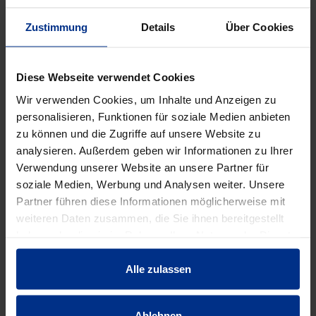
Verpackungseinheit: 2 st
2 st = 1 pal
Zustimmung
Details
Über Cookies
DATENBLATT ERSTELLEN
Diese Webseite verwendet Cookies
Wir verwenden Cookies, um Inhalte und Anzeigen zu
personalisieren, Funktionen für soziale Medien anbieten
HW-4027/300/326E3
zu können und die Zugriffe auf unsere Website zu
analysieren. Außerdem geben wir Informationen zu Ihrer
st
MINUS
PLUS
Verwendung unserer Website an unsere Partner für
Min.: 1 st
soziale Medien, Werbung und Analysen weiter. Unsere
Partner führen diese Informationen möglicherweise mit
4.627,00 €
AAT
weiteren Daten zusammen, die Sie ihnen bereitgestellt
haben oder die sie im Rahmen Ihrer Nutzung der Dienste
pro 1 st (exkl. Mwst.)
Code
gesammelt haben.
Alle zulassen
Ablehnen