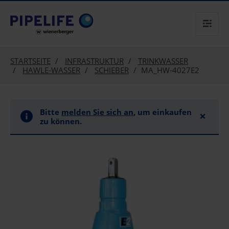
text.skipToContent
text.skipToNavigation
STARTSEITE
INFRASTRUKTUR
TRINKWASSER
HAWLE-WASSER
SCHIEBER
MA_HW-4027E2
Bitte
melden Sie sich an
, um einkaufen
×
zu können.