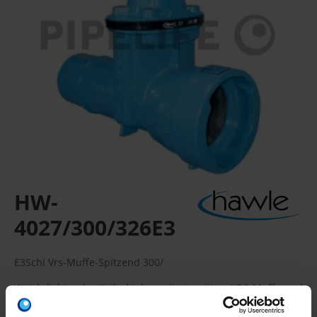
HW-
4027/300/326E3
E3Schi Vrs-Muffe-Spitzend 300/
Weichdichtender Keilschieber mit einseitiger VRS-Muffe und
einseitigem VRS-Spitzende