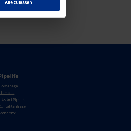
Alle zulassen
Pipelife
Homepage
Über uns
Jobs bei Pipelife
Kontaktanfrage
Standorte