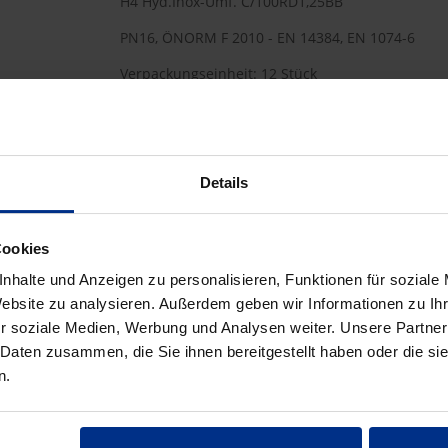
H4 Hyd.Inox-Umf. C/100RD1,25BB
PN16, ÖNORM F 2010 - EN 14384, EN 1074-6
Verpackungseinheit: 12 Stück
12 Stück = 1 Palette
Details
HW-5195/100H4/1.25
Cookies
5.487,00 €
AAT
nhalte und Anzeigen zu personalisieren, Funktionen für soziale
pro 1 Stück (exkl. Mwst.)
Code
Website zu analysieren. Außerdem geben wir Informationen zu I
r soziale Medien, Werbung und Analysen weiter. Unsere Partner
 Daten zusammen, die Sie ihnen bereitgestellt haben oder die s
n.