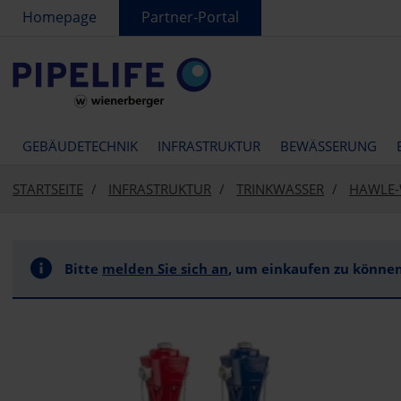
text.skipToContent
text.skipToNavigation
Homepage
Partner-Portal
GEBÄUDETECHNIK
INFRASTRUKTUR
BEWÄSSERUNG
STARTSEITE
INFRASTRUKTUR
TRINKWASSER
HAWLE-
Bitte
melden Sie sich an
, um einkaufen zu können