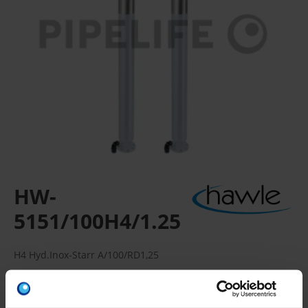
HW-
5151/100H4/1.25
H4 Hyd.Inox-Starr A/100/RD1,25
Flansche bemessen und gebohrt nach EN 1092-1 | PN 16
Verpackungseinheit: 12 Stück