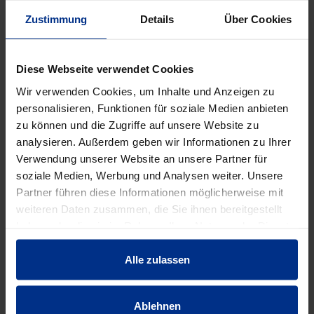
12 Stück = 1 Palette
Zustimmung
Details
Über Cookies
DATENBLATT ERSTELLEN
Diese Webseite verwendet Cookies
Wir verwenden Cookies, um Inhalte und Anzeigen zu
HW-5151/100H4/1.25
personalisieren, Funktionen für soziale Medien anbieten
zu können und die Zugriffe auf unsere Website zu
Stück
analysieren. Außerdem geben wir Informationen zu Ihrer
MINUS
PLUS
Verwendung unserer Website an unsere Partner für
Min.: 1 Stück
soziale Medien, Werbung und Analysen weiter. Unsere
4.368,00 €
AAT
Partner führen diese Informationen möglicherweise mit
weiteren Daten zusammen, die Sie ihnen bereitgestellt
pro 1 Stück (exkl. Mwst.)
Code
haben oder die sie im Rahmen Ihrer Nutzung der Dienste
gesammelt haben.
Alle zulassen
EIGENSCHAFTEN
Ablehnen