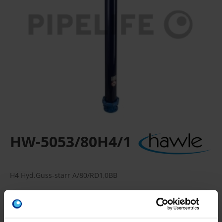
HW-5053/80H4/1
H4 Hyd.Guss-starr A/80/RD1,0BB
Flansche bemessen und gebohrt nach EN 1092-2 | PN 16
Verpackungseinheit: 12 Stück
12 Stück = 1 Palette