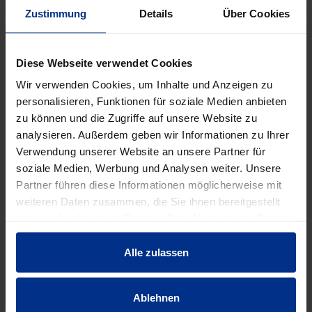
Zustimmung
Details
Über Cookies
DATENBLATT ERSTELLEN
Diese Webseite verwendet Cookies
Wir verwenden Cookies, um Inhalte und Anzeigen zu
HW-5053/80H4/1
personalisieren, Funktionen für soziale Medien anbieten
zu können und die Zugriffe auf unsere Website zu
Stück
MINUS
PLUS
analysieren. Außerdem geben wir Informationen zu Ihrer
Min.: 1 Stück
Verwendung unserer Website an unsere Partner für
soziale Medien, Werbung und Analysen weiter. Unsere
2.396,00 €
AAT
Partner führen diese Informationen möglicherweise mit
weiteren Daten zusammen, die Sie ihnen bereitgestellt
pro 1 Stück (exkl. Mwst.)
Code
haben oder die sie im Rahmen Ihrer Nutzung der Dienste
gesammelt haben.
Alle zulassen
EIGENSCHAFTEN
Ablehnen