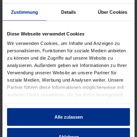
Verpackungseinheit: 206 Stück
206 Stück = 1 Palette
Zustimmung
Details
Über Cookies
DATENBLATT ERSTELLEN
Diese Webseite verwendet Cookies
Wir verwenden Cookies, um Inhalte und Anzeigen zu
personalisieren, Funktionen für soziale Medien anbieten
HW-2491/1
zu können und die Zugriffe auf unsere Website zu
analysieren. Außerdem geben wir Informationen zu Ihrer
Stück
MINUS
PLUS
Verwendung unserer Website an unsere Partner für
Min.: 1 Stück
soziale Medien, Werbung und Analysen weiter. Unsere
Partner führen diese Informationen möglicherweise mit
246,00 €
AAJ
weiteren Daten zusammen, die Sie ihnen bereitgestellt
haben oder die sie im Rahmen Ihrer Nutzung der Dienste
pro 1 Stück (exkl. Mwst.)
Code
gesammelt haben.
Alle zulassen
Ablehnen