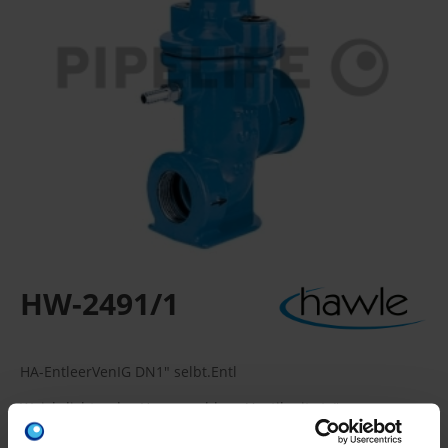
HW-2491/1
HA-EntleerVenIG DN1" selbt.Entl
Weichdichtendes Hausanschluss-Ventil mit strömungs-
technisch optimalen Durchgang