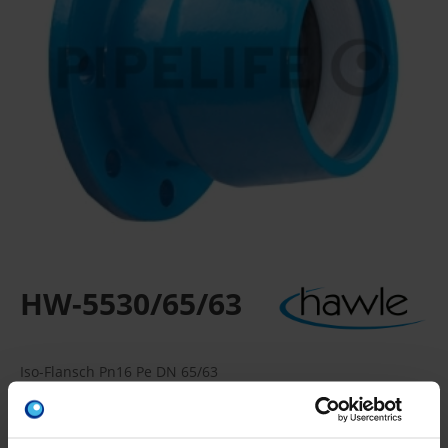
HW-5530/65/63
Iso-Flansch Pn16 Pe DN 65/63
Für PE-Rohre nach EN 12201, DIN 8074
Verpackungseinheit: -