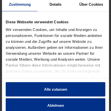
Zustimmung
Details
Über Cookies
DATENBLATT ERSTELLEN
Diese Webseite verwendet Cookies
Wir verwenden Cookies, um Inhalte und Anzeigen zu
HW-5530/65/63
personalisieren, Funktionen für soziale Medien anbieten
zu können und die Zugriffe auf unsere Website zu
st
MINUS
PLUS
analysieren. Außerdem geben wir Informationen zu Ihrer
Min.: 1 st
Verwendung unserer Website an unsere Partner für
soziale Medien, Werbung und Analysen weiter. Unsere
101,40 €
AAT
Partner führen diese Informationen möglicherweise mit
weiteren Daten zusammen, die Sie ihnen bereitgestellt
pro 1 st (exkl. Mwst.)
Code
haben oder die sie im Rahmen Ihrer Nutzung der Dienste
gesammelt haben.
Alle zulassen
EIGENSCHAFTEN
Ablehnen