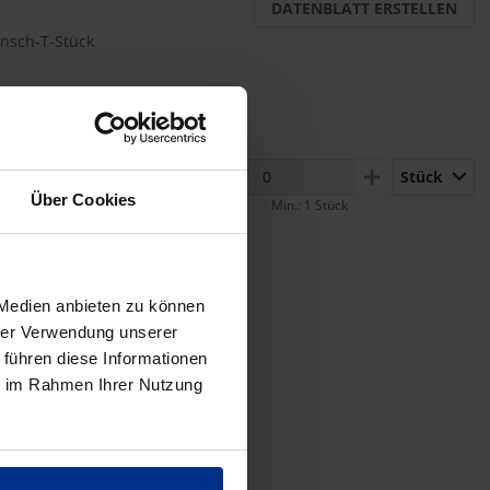
DATENBLATT ERSTELLEN
ansch-T-Stück
Stück
MINUS
PLUS
Über Cookies
Min.: 1 Stück
 Medien anbieten zu können
hrer Verwendung unserer
 führen diese Informationen
ie im Rahmen Ihrer Nutzung