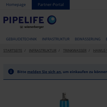
text.skipToContent
text.skipToNavigation
Homepage
Partner-Portal
GEBÄUDETECHNIK
INFRASTRUKTUR
BEWÄSSERUNG
STARTSEITE
INFRASTRUKTUR
TRINKWASSER
HAWLE-
Bitte
melden Sie sich an
, um einkaufen zu können