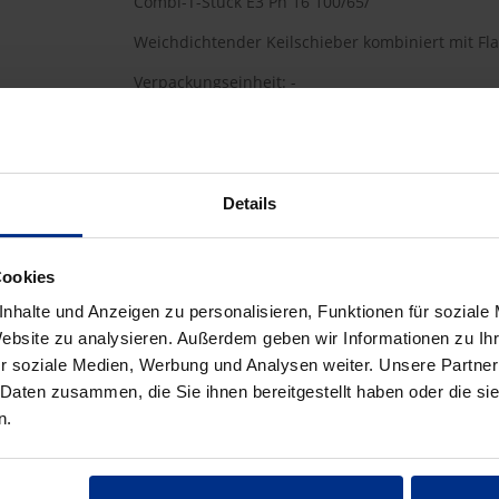
Combi-T-Stück E3 Pn 16 100/65/
Weichdichtender Keilschieber kombiniert mit Fl
Verpackungseinheit: -
HW-4340/100/65LE3
Details
921,00 €
AAT
Cookies
pro 1 Stück (exkl. Mwst.)
Code
nhalte und Anzeigen zu personalisieren, Funktionen für soziale
Website zu analysieren. Außerdem geben wir Informationen zu I
r soziale Medien, Werbung und Analysen weiter. Unsere Partner
 Daten zusammen, die Sie ihnen bereitgestellt haben oder die s
n.