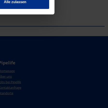
Alle zulassen
Pipelife
Homepage
Über uns
Jobs bei Pipelife
Kontaktanfrage
Standorte