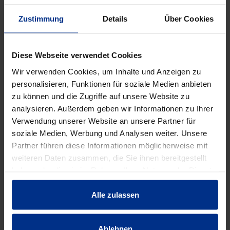
Verpackungseinheit: 30 Stück
30 Stück = 1 Palette
Zustimmung
Details
Über Cookies
DATENBLATT ERSTELLEN
Diese Webseite verwendet Cookies
Wir verwenden Cookies, um Inhalte und Anzeigen zu
personalisieren, Funktionen für soziale Medien anbieten
HW-5260/125/ZAK46
zu können und die Zugriffe auf unsere Website zu
Stück
analysieren. Außerdem geben wir Informationen zu Ihrer
MINUS
PLUS
Verwendung unserer Website an unsere Partner für
Min.: 1 Stück
soziale Medien, Werbung und Analysen weiter. Unsere
Partner führen diese Informationen möglicherweise mit
188,20 €
AAJ
weiteren Daten zusammen, die Sie ihnen bereitgestellt
pro 1 Stück (exkl. Mwst.)
haben oder die sie im Rahmen Ihrer Nutzung der Dienste
Code
gesammelt haben.
Alle zulassen
Ablehnen
EIGENSCHAFTEN