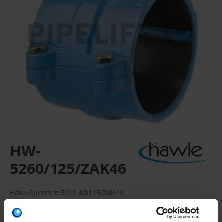
HW-
5260/125/ZAK46
Haku-Sperrsch.5210 AD125/ZAK46
ZAK-HAKU-Anbohrschelle, für PE- und PVC-Rohre