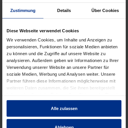
Verpackungseinheit: 150 Stück
150 Stück = 1 Palette
Zustimmung
Details
Über Cookies
DATENBLATT ERSTELLEN
Diese Webseite verwendet Cookies
Wir verwenden Cookies, um Inhalte und Anzeigen zu
personalisieren, Funktionen für soziale Medien anbieten
HW-5260/110/ZAK46
zu können und die Zugriffe auf unsere Website zu
Stück
analysieren. Außerdem geben wir Informationen zu Ihrer
MINUS
PLUS
Verwendung unserer Website an unsere Partner für
Min.: 1 Stück
soziale Medien, Werbung und Analysen weiter. Unsere
Partner führen diese Informationen möglicherweise mit
124,60 €
AAJ
weiteren Daten zusammen, die Sie ihnen bereitgestellt
pro 1 Stück (exkl. Mwst.)
haben oder die sie im Rahmen Ihrer Nutzung der Dienste
Code
gesammelt haben.
Alle zulassen
Ablehnen
EIGENSCHAFTEN