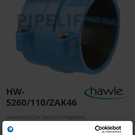
HW-
5260/110/ZAK46
HakuAnbsch ZAK DN/OD110/AbgZAK46
ZAK-HAKU-Anbohrschelle, für PE- und PVC-Rohre