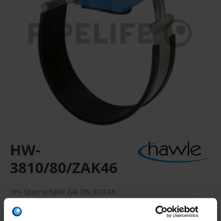
HW-
3810/80/ZAK46
Uni-Sperrschelle Zak DN 80/ZAK
ZAK-Universal-H-Sperrschelle, für Guss-, Stahl- und AZ-
Rohre, komplett