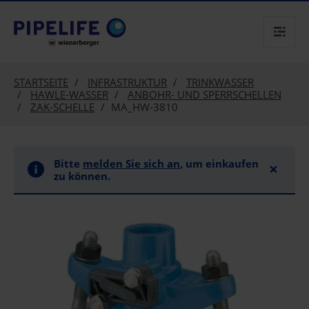
text.skipToContent
text.skipToNavigation
STARTSEITE
INFRASTRUKTUR
TRINKWASSER
HAWLE-WASSER
ANBOHR- UND SPERRSCHELLEN
ZAK-SCHELLE
MA_HW-3810
Bitte
melden Sie sich an
, um einkaufen
×
zu können.