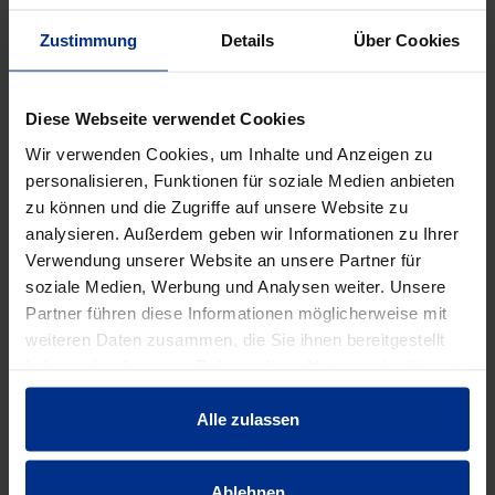
Verpackungseinheit: -
Zustimmung
Details
Über Cookies
DATENBLATT ERSTELLEN
Diese Webseite verwendet Cookies
Wir verwenden Cookies, um Inhalte und Anzeigen zu
personalisieren, Funktionen für soziale Medien anbieten
HW-3810/80/ZAK46
zu können und die Zugriffe auf unsere Website zu
Stück
analysieren. Außerdem geben wir Informationen zu Ihrer
MINUS
PLUS
Verwendung unserer Website an unsere Partner für
Min.: 1 Stück
soziale Medien, Werbung und Analysen weiter. Unsere
Partner führen diese Informationen möglicherweise mit
213,00 €
AAJ
weiteren Daten zusammen, die Sie ihnen bereitgestellt
pro 1 Stück (exkl. Mwst.)
haben oder die sie im Rahmen Ihrer Nutzung der Dienste
Code
gesammelt haben.
Alle zulassen
Ablehnen
EIGENSCHAFTEN