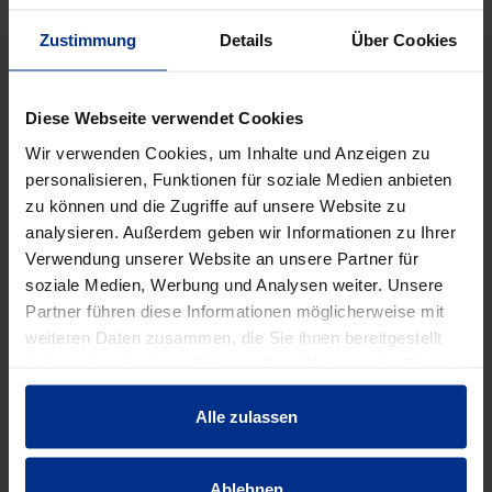
Verpackungseinheit: -
Zustimmung
Details
Über Cookies
DATENBLATT ERSTELLEN
Diese Webseite verwendet Cookies
Wir verwenden Cookies, um Inhalte und Anzeigen zu
personalisieren, Funktionen für soziale Medien anbieten
HW-3810/125/ZAK34
zu können und die Zugriffe auf unsere Website zu
Stück
analysieren. Außerdem geben wir Informationen zu Ihrer
MINUS
PLUS
Verwendung unserer Website an unsere Partner für
Min.: 1 Stück
soziale Medien, Werbung und Analysen weiter. Unsere
Partner führen diese Informationen möglicherweise mit
198,40 €
AAJ
weiteren Daten zusammen, die Sie ihnen bereitgestellt
pro 1 Stück (exkl. Mwst.)
haben oder die sie im Rahmen Ihrer Nutzung der Dienste
Code
gesammelt haben.
Alle zulassen
Ablehnen
EIGENSCHAFTEN