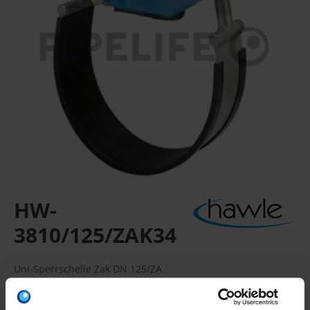
HW-
3810/125/ZAK34
Uni-Sperrschelle Zak DN 125/ZA
ZAK-Universal-H-Sperrschelle, für Guss-, Stahl- und AZ-
Rohre, komplett