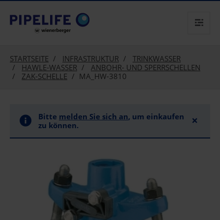
text.skipToContent
text.skipToNavigation
STARTSEITE
INFRASTRUKTUR
TRINKWASSER
HAWLE-WASSER
ANBOHR- UND SPERRSCHELLEN
ZAK-SCHELLE
MA_HW-3810
Bitte
melden Sie sich an
, um einkaufen
×
zu können.