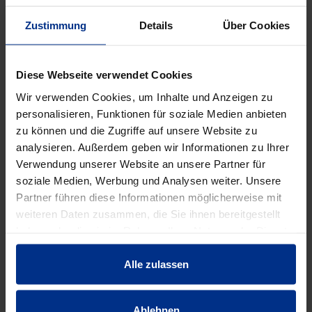
Verpackungseinheit: -
Zustimmung
Details
Über Cookies
DATENBLATT ERSTELLEN
Diese Webseite verwendet Cookies
Wir verwenden Cookies, um Inhalte und Anzeigen zu
personalisieren, Funktionen für soziale Medien anbieten
HW-3810/65/ZAK34
zu können und die Zugriffe auf unsere Website zu
Stück
analysieren. Außerdem geben wir Informationen zu Ihrer
MINUS
PLUS
Verwendung unserer Website an unsere Partner für
Min.: 1 Stück
soziale Medien, Werbung und Analysen weiter. Unsere
Partner führen diese Informationen möglicherweise mit
204,00 €
AAJ
weiteren Daten zusammen, die Sie ihnen bereitgestellt
pro 1 Stück (exkl. Mwst.)
haben oder die sie im Rahmen Ihrer Nutzung der Dienste
Code
gesammelt haben.
Alle zulassen
Ablehnen
EIGENSCHAFTEN