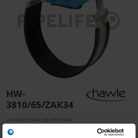
HW-
3810/65/ZAK34
Uni-Sperrschelle Zak DN 65/ZAK
ZAK-Universal-H-Sperrschelle, für Guss-, Stahl- und AZ-
Rohre, komplett