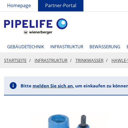
text.skipToContent
text.skipToNavigation
Homepage
Partner-Portal
GEBÄUDETECHNIK
INFRASTRUKTUR
BEWÄSSERUNG
STARTSEITE
INFRASTRUKTUR
TRINKWASSER
HAWLE-
Bitte
melden Sie sich an
, um einkaufen zu können