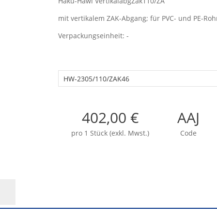
Haku-Hawl VertikalabgZak110/ZA
mit vertikalem ZAK-Abgang; für PVC- und PE-Roh
Verpackungseinheit: -
HW-2305/110/ZAK46
402,00 €
AAJ
pro 1 Stück (exkl. Mwst.)
Code