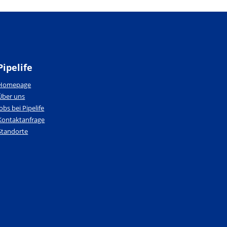
Pipelife
Homepage
Über uns
Jobs bei Pipelife
Kontaktanfrage
Standorte