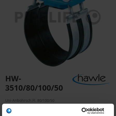
HW-
3510/80/100/50
Uni-Anbohrsch.Fl. 80/100/50
Anbohrschelle / Flansch, Kompakter Schellenkörper