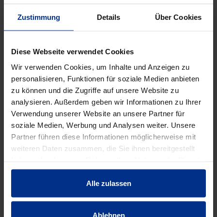
Verpackungseinheit: 40 Stück
40 Stück = 1 Palette
Zustimmung
Details
Über Cookies
DATENBLATT ERSTELLEN
Diese Webseite verwendet Cookies
Wir verwenden Cookies, um Inhalte und Anzeigen zu
personalisieren, Funktionen für soziale Medien anbieten
HW-3510/80/100/50
zu können und die Zugriffe auf unsere Website zu
Stück
analysieren. Außerdem geben wir Informationen zu Ihrer
MINUS
PLUS
Verwendung unserer Website an unsere Partner für
Min.: 1 Stück
soziale Medien, Werbung und Analysen weiter. Unsere
Partner führen diese Informationen möglicherweise mit
237,00 €
AAJ
weiteren Daten zusammen, die Sie ihnen bereitgestellt
pro 1 Stück (exkl. Mwst.)
Code
haben oder die sie im Rahmen Ihrer Nutzung der Dienste
gesammelt haben.
Alle zulassen
Ablehnen
EIGENSCHAFTEN