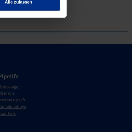
Alle zulassen
Pipelife
Homepage
Über uns
Jobs bei Pipelife
Kontaktanfrage
Standorte