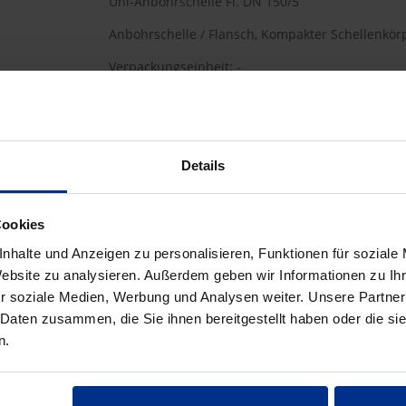
Uni-Anbohrschelle Fl. DN 150/5
Anbohrschelle / Flansch, Kompakter Schellenkör
Verpackungseinheit: -
HW-3510/150/50
Details
399,00 €
AAJ
Cookies
pro 1 Stück (exkl. Mwst.)
Code
nhalte und Anzeigen zu personalisieren, Funktionen für soziale
Website zu analysieren. Außerdem geben wir Informationen zu I
r soziale Medien, Werbung und Analysen weiter. Unsere Partner
 Daten zusammen, die Sie ihnen bereitgestellt haben oder die s
n.