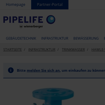
text.skipToContent
text.skipToNavigation
Homepage
Partner-Portal
GEBÄUDETECHNIK
INFRASTRUKTUR
BEWÄSSERUNG
STARTSEITE
INFRASTRUKTUR
TRINKWASSER
HAWLE-
Bitte
melden Sie sich an
, um einkaufen zu können