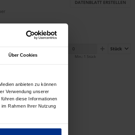
DATENBLATT ERSTELLEN
per
Stück
MINUS
PLUS
Über Cookies
Min.: 1 Stück
 Medien anbieten zu können
hrer Verwendung unserer
 führen diese Informationen
ie im Rahmen Ihrer Nutzung