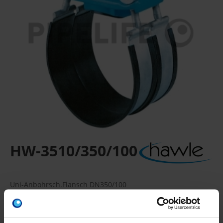
HW-3510/350/100
Uni-Anbohrsch.Flansch DN350/100
Anbohrschelle / Flansch, Kompakter Schellenkörper
Verpackungseinheit: -