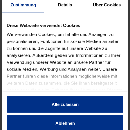
Zustimmung
Details
Über Cookies
DATENBLATT ERSTELLEN
Diese Webseite verwendet Cookies
Wir verwenden Cookies, um Inhalte und Anzeigen zu
HW-3510/350/100
personalisieren, Funktionen für soziale Medien anbieten
zu können und die Zugriffe auf unsere Website zu
Stück
MINUS
PLUS
analysieren. Außerdem geben wir Informationen zu Ihrer
Min.: 1 Stück
Verwendung unserer Website an unsere Partner für
soziale Medien, Werbung und Analysen weiter. Unsere
758,00 €
AAJ
Partner führen diese Informationen möglicherweise mit
weiteren Daten zusammen, die Sie ihnen bereitgestellt
pro 1 Stück (exkl. Mwst.)
Code
haben oder die sie im Rahmen Ihrer Nutzung der Dienste
gesammelt haben.
Alle zulassen
EIGENSCHAFTEN
Ablehnen