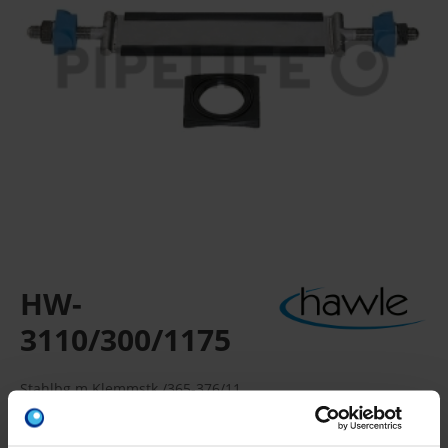
HW-
3110/300/1175
Stahlbg.m.Klemmstk./365-376/11
Inklusive Haltestücken, Beilagscheiben, Muttern