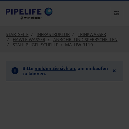
text.skipToContent
text.skipToNavigation
STARTSEITE
INFRASTRUKTUR
TRINKWASSER
HAWLE-WASSER
ANBOHR- UND SPERRSCHELLEN
STAHLBÜGEL-SCHELLE
MA_HW-3110
Bitte
melden Sie sich an
, um einkaufen
×
zu können.