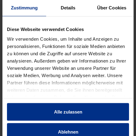
Verpackungseinheit: -
Zustimmung
Details
Über Cookies
DATENBLATT ERSTELLEN
Diese Webseite verwendet Cookies
Wir verwenden Cookies, um Inhalte und Anzeigen zu
HW-3110/300/1175
personalisieren, Funktionen für soziale Medien anbieten
zu können und die Zugriffe auf unsere Website zu
Stück
analysieren. Außerdem geben wir Informationen zu Ihrer
MINUS
PLUS
Min.: 1 Stück
Verwendung unserer Website an unsere Partner für
soziale Medien, Werbung und Analysen weiter. Unsere
103,10 €
AAJ
Partner führen diese Informationen möglicherweise mit
weiteren Daten zusammen, die Sie ihnen bereitgestellt
pro 1 Stück (exkl. Mwst.)
Code
haben oder die sie im Rahmen Ihrer Nutzung der Dienste
gesammelt haben.
Alle zulassen
EIGENSCHAFTEN
Ablehnen