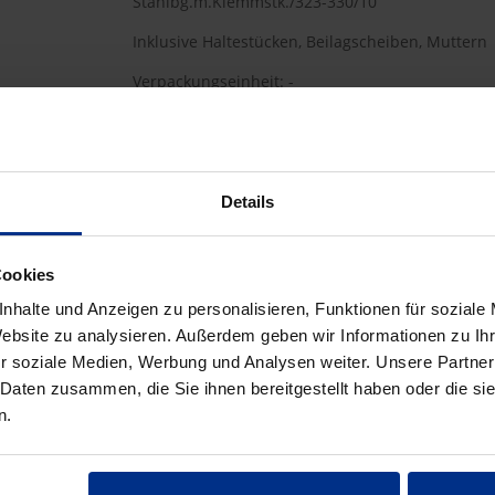
Stahlbg.m.Klemmstk./323-330/10
Inklusive Haltestücken, Beilagscheiben, Muttern
Verpackungseinheit: -
HW-3110/300/1055
Details
96,30 €
AAJ
Cookies
pro 1 Stück (exkl. Mwst.)
Code
nhalte und Anzeigen zu personalisieren, Funktionen für soziale
Website zu analysieren. Außerdem geben wir Informationen zu I
r soziale Medien, Werbung und Analysen weiter. Unsere Partner
 Daten zusammen, die Sie ihnen bereitgestellt haben oder die s
n.