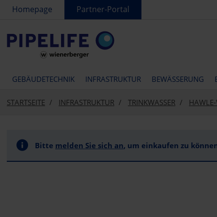
text.skipToContent
text.skipToNavigation
Homepage
Partner-Portal
GEBÄUDETECHNIK
INFRASTRUKTUR
BEWÄSSERUNG
STARTSEITE
INFRASTRUKTUR
TRINKWASSER
HAWLE-
Bitte
melden Sie sich an
, um einkaufen zu können