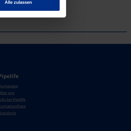
Alle zulassen
Pipelife
Homepage
Über uns
Jobs bei Pipelife
Kontaktanfrage
Standorte