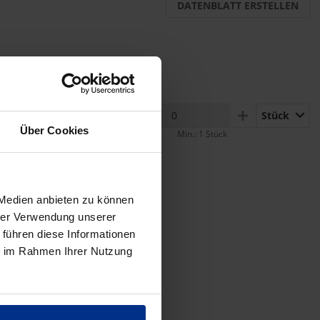
DATENBLATT ERSTELLEN
Stück
MINUS
PLUS
Über Cookies
Min.: 1 Stück
 Medien anbieten zu können
hrer Verwendung unserer
 führen diese Informationen
ie im Rahmen Ihrer Nutzung