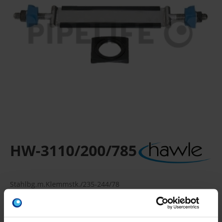
HW-3110/200/785
Stahlbg.m.Klemmstk./235-244/78
Inklusive Haltestücken, Beilagscheiben, Muttern
Verpackungseinheit: -