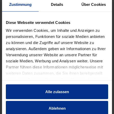
Zustimmung
Details
Über Cookies
DATENBLATT ERSTELLEN
Diese Webseite verwendet Cookies
Wir verwenden Cookies, um Inhalte und Anzeigen zu
HW-3110/200/785
personalisieren, Funktionen für soziale Medien anbieten
zu können und die Zugriffe auf unsere Website zu
Stück
MINUS
PLUS
analysieren. Außerdem geben wir Informationen zu Ihrer
Min.: 1 Stück
Verwendung unserer Website an unsere Partner für
soziale Medien, Werbung und Analysen weiter. Unsere
84,80 €
AAJ
Partner führen diese Informationen möglicherweise mit
weiteren Daten zusammen, die Sie ihnen bereitgestellt
pro 1 Stück (exkl. Mwst.)
Code
haben oder die sie im Rahmen Ihrer Nutzung der Dienste
gesammelt haben.
Alle zulassen
EIGENSCHAFTEN
Ablehnen