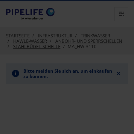
text.skipToContent
text.skipToNavigation
STARTSEITE
INFRASTRUKTUR
TRINKWASSER
HAWLE-WASSER
ANBOHR- UND SPERRSCHELLEN
STAHLBÜGEL-SCHELLE
MA_HW-3110
Bitte
melden Sie sich an
, um einkaufen
×
zu können.