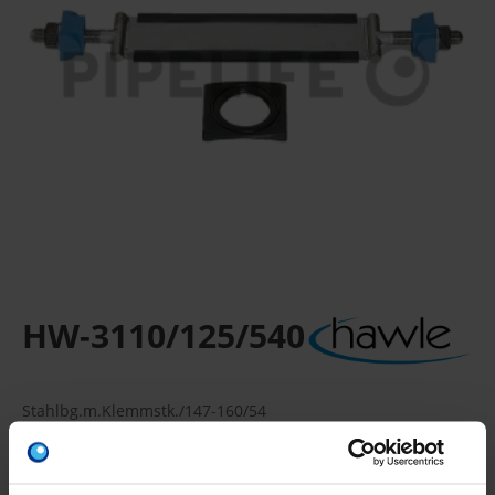
HW-3110/125/540
Stahlbg.m.Klemmstk./147-160/54
Inklusive Haltestücken, Beilagscheiben, Muttern
Verpackungseinheit: -