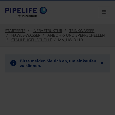
text.skipToContent
text.skipToNavigation
STARTSEITE
INFRASTRUKTUR
TRINKWASSER
HAWLE-WASSER
ANBOHR- UND SPERRSCHELLEN
STAHLBÜGEL-SCHELLE
MA_HW-3110
Bitte
melden Sie sich an
, um einkaufen
×
zu können.