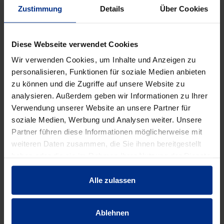
Zustimmung
Details
Über Cookies
DATENBLATT ERSTELLEN
Diese Webseite verwendet Cookies
Wir verwenden Cookies, um Inhalte und Anzeigen zu
HW-3110/125/540
personalisieren, Funktionen für soziale Medien anbieten
zu können und die Zugriffe auf unsere Website zu
Stück
MINUS
PLUS
analysieren. Außerdem geben wir Informationen zu Ihrer
Min.: 1 Stück
Verwendung unserer Website an unsere Partner für
soziale Medien, Werbung und Analysen weiter. Unsere
81,50 €
AAJ
Partner führen diese Informationen möglicherweise mit
weiteren Daten zusammen, die Sie ihnen bereitgestellt
pro 1 Stück (exkl. Mwst.)
Code
haben oder die sie im Rahmen Ihrer Nutzung der Dienste
gesammelt haben.
Alle zulassen
EIGENSCHAFTEN
Ablehnen