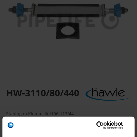
HW-3110/80/440
Stahlbg.m.Klemmstk./106-117/44
Inklusive Haltestücken, Beilagscheiben, Muttern
Verpackungseinheit: -