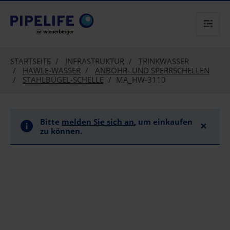
text.skipToContent
text.skipToNavigation
STARTSEITE
INFRASTRUKTUR
TRINKWASSER
HAWLE-WASSER
ANBOHR- UND SPERRSCHELLEN
STAHLBÜGEL-SCHELLE
MA_HW-3110
Bitte
melden Sie sich an
, um einkaufen
×
zu können.