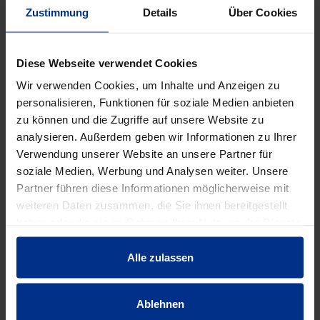
Zustimmung
Details
Über Cookies
DATENBLATT ERSTELLEN
Diese Webseite verwendet Cookies
Wir verwenden Cookies, um Inhalte und Anzeigen zu
HW-3110/80/440
personalisieren, Funktionen für soziale Medien anbieten
zu können und die Zugriffe auf unsere Website zu
Stück
MINUS
PLUS
analysieren. Außerdem geben wir Informationen zu Ihrer
Min.: 1 Stück
Verwendung unserer Website an unsere Partner für
soziale Medien, Werbung und Analysen weiter. Unsere
78,70 €
AAJ
Partner führen diese Informationen möglicherweise mit
weiteren Daten zusammen, die Sie ihnen bereitgestellt
pro 1 Stück (exkl. Mwst.)
Code
haben oder die sie im Rahmen Ihrer Nutzung der Dienste
gesammelt haben.
Alle zulassen
EIGENSCHAFTEN
Ablehnen