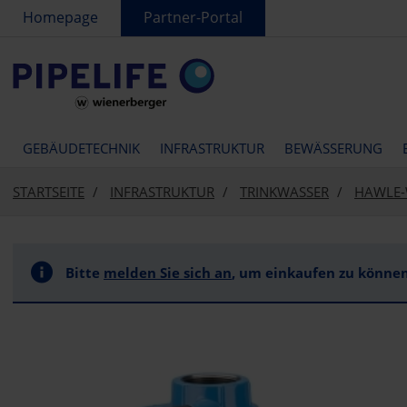
text.skipToContent
text.skipToNavigation
Homepage
Partner-Portal
GEBÄUDETECHNIK
INFRASTRUKTUR
BEWÄSSERUNG
STARTSEITE
INFRASTRUKTUR
TRINKWASSER
HAWLE-
Bitte
melden Sie sich an
, um einkaufen zu können