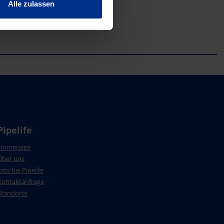
Alle zulassen
Pipelife
Homepage
Über uns
Jobs bei Pipelife
Kontaktanfrage
Standorte