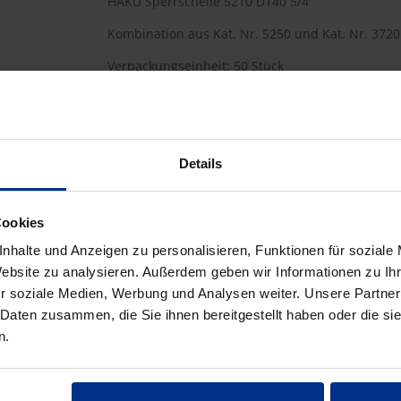
HAKU Sperrschelle 5210 D140 5/4"
Kombination aus Kat. Nr. 5250 und Kat. Nr. 3720
Verpackungseinheit: 50 Stück
50 Stück = 1 Palette
Details
HW-5210/140/5/4
Cookies
242,00 €
AAJ
nhalte und Anzeigen zu personalisieren, Funktionen für soziale
pro 1 Stück (exkl. Mwst.)
Code
Website zu analysieren. Außerdem geben wir Informationen zu I
r soziale Medien, Werbung und Analysen weiter. Unsere Partner
 Daten zusammen, die Sie ihnen bereitgestellt haben oder die s
n.