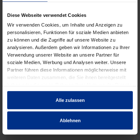
Diese Webseite verwendet Cookies
HW-5431/80
Wir verwenden Cookies, um Inhalte und Anzeigen zu
Stück
personalisieren, Funktionen für soziale Medien anbieten
MINUS
PLUS
Min.: 1 Stück
zu können und die Zugriffe auf unsere Website zu
analysieren. Außerdem geben wir Informationen zu Ihrer
246,00 €
AAT
Verwendung unserer Website an unsere Partner für
soziale Medien, Werbung und Analysen weiter. Unsere
pro 1 Stück (exkl. Mwst.)
Code
Partner führen diese Informationen möglicherweise mit
weiteren Daten zusammen, die Sie ihnen bereitgestellt
haben oder die sie im Rahmen Ihrer Nutzung der Dienste
gesammelt haben.
Alle zulassen
EIGENSCHAFTEN
Ablehnen
TECHNISCHE UNTERLAGEN