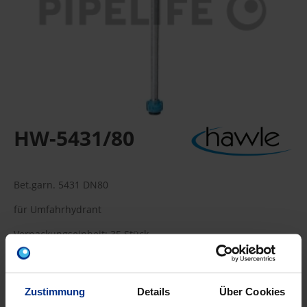
HW-5431/80
Bet.garn. 5431 DN80
für Umfahrhydrant
Verpackungseinheit: 35 Stück
35 Stück = 1 Palette
DATENBLATT ERSTELLEN
Zustimmung
Details
Über Cookies