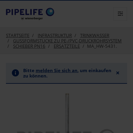
text.skipToContent
text.skipToNavigation
STARTSEITE
INFRASTRUKTUR
TRINKWASSER
GUSSFORMSTÜCKE ZU PE-/PVC-DRUCKROHRSYSTEM
SCHIEBER PN16
ERSATZTEILE
MA_HW-5431.
Bitte
melden Sie sich an
, um einkaufen
×
zu können.