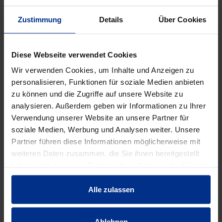
Verpackungseinheit: 3 st
3 st = 1 pal
Zustimmung
Details
Über Cookies
DATENBLATT ERSTELLEN
Diese Webseite verwendet Cookies
Wir verwenden Cookies, um Inhalte und Anzeigen zu
personalisieren, Funktionen für soziale Medien anbieten
HW-0751/M448
zu können und die Zugriffe auf unsere Website zu
analysieren. Außerdem geben wir Informationen zu Ihrer
st
MINUS
PLUS
Verwendung unserer Website an unsere Partner für
Min.: 1 st
soziale Medien, Werbung und Analysen weiter. Unsere
Partner führen diese Informationen möglicherweise mit
847,00 €
AAT
weiteren Daten zusammen, die Sie ihnen bereitgestellt
haben oder die sie im Rahmen Ihrer Nutzung der Dienste
pro 1 st (exkl. Mwst.)
Code
gesammelt haben.
Alle zulassen
Ablehnen