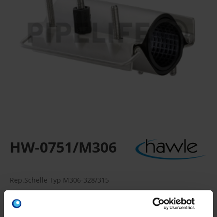
HW-0751/M306
Rep.Schelle Typ M306-328/315
Die Schelle mit dem „selbstzentrierenden Verschluss-
System”, doppelt gespannt