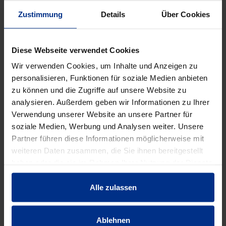
Verpackungseinheit: -
Zustimmung
Details
Über Cookies
DATENBLATT ERSTELLEN
Diese Webseite verwendet Cookies
Wir verwenden Cookies, um Inhalte und Anzeigen zu
HW-0751/M306
personalisieren, Funktionen für soziale Medien anbieten
zu können und die Zugriffe auf unsere Website zu
st
analysieren. Außerdem geben wir Informationen zu Ihrer
MINUS
PLUS
Verwendung unserer Website an unsere Partner für
Min.: 1 st
soziale Medien, Werbung und Analysen weiter. Unsere
703,00 €
AAT
Partner führen diese Informationen möglicherweise mit
weiteren Daten zusammen, die Sie ihnen bereitgestellt
pro 1 st (exkl. Mwst.)
Code
haben oder die sie im Rahmen Ihrer Nutzung der Dienste
gesammelt haben.
Alle zulassen
EIGENSCHAFTEN
Ablehnen