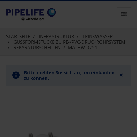
text.skipToContent
text.skipToNavigation
STARTSEITE
INFRASTRUKTUR
TRINKWASSER
GUSSFORMSTÜCKE ZU PE-/PVC-DRUCKROHRSYSTEM
REPARATURSCHELLEN
MA_HW-0751
Bitte
melden Sie sich an
, um einkaufen
×
zu können.