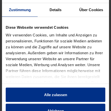
Verpackungseinheit: 32 Stück
32 Stück = 1 Palette
Zustimmung
Details
Über Cookies
DATENBLATT ERSTELLEN
Diese Webseite verwendet Cookies
Wir verwenden Cookies, um Inhalte und Anzeigen zu
personalisieren, Funktionen für soziale Medien anbieten
HW-0751/M166
zu können und die Zugriffe auf unsere Website zu
analysieren. Außerdem geben wir Informationen zu Ihrer
Stück
MINUS
PLUS
Verwendung unserer Website an unsere Partner für
Min.: 1 Stück
soziale Medien, Werbung und Analysen weiter. Unsere
Partner führen diese Informationen möglicherweise mit
530,00 €
AAT
weiteren Daten zusammen, die Sie ihnen bereitgestellt
haben oder die sie im Rahmen Ihrer Nutzung der Dienste
pro 1 Stück (exkl. Mwst.)
Code
gesammelt haben.
Alle zulassen
Ablehnen