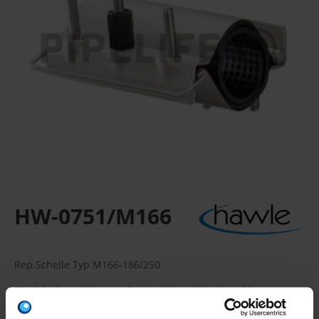
HW-0751/M166
Rep.Schelle Typ M166-186/250
Die Schelle mit dem „selbstzentrierenden Verschluss-
System”, doppelt gespannt