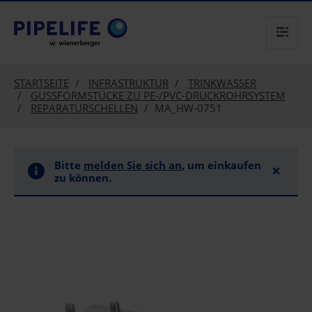
text.skipToContent
text.skipToNavigation
STARTSEITE
INFRASTRUKTUR
TRINKWASSER
GUSSFORMSTÜCKE ZU PE-/PVC-DRUCKROHRSYSTEM
REPARATURSCHELLEN
MA_HW-0751
Bitte
melden Sie sich an
, um einkaufen
×
zu können.