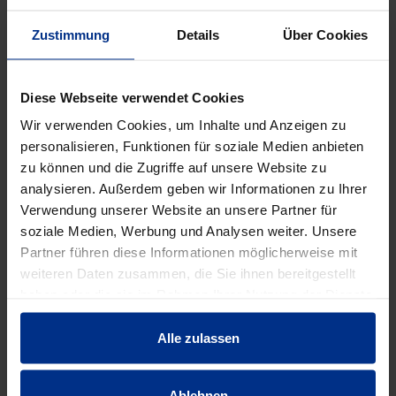
Verpackungseinheit: 30 Stück
30 Stück = 1 Palette
Zustimmung
Details
Über Cookies
DATENBLATT ERSTELLEN
Diese Webseite verwendet Cookies
Wir verwenden Cookies, um Inhalte und Anzeigen zu
personalisieren, Funktionen für soziale Medien anbieten
HW-0751/M132
zu können und die Zugriffe auf unsere Website zu
analysieren. Außerdem geben wir Informationen zu Ihrer
Stück
MINUS
PLUS
Verwendung unserer Website an unsere Partner für
Min.: 1 Stück
soziale Medien, Werbung und Analysen weiter. Unsere
Partner führen diese Informationen möglicherweise mit
509,00 €
AAT
weiteren Daten zusammen, die Sie ihnen bereitgestellt
haben oder die sie im Rahmen Ihrer Nutzung der Dienste
pro 1 Stück (exkl. Mwst.)
Code
gesammelt haben.
Alle zulassen
Ablehnen