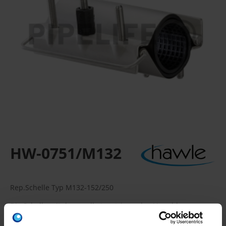
HW-0751/M132
Rep.Schelle Typ M132-152/250
Die Schelle mit dem „selbstzentrierenden Verschluss-
System”, doppelt gespannt