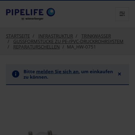
text.skipToContent
text.skipToNavigation
STARTSEITE
INFRASTRUKTUR
TRINKWASSER
GUSSFORMSTÜCKE ZU PE-/PVC-DRUCKROHRSYSTEM
REPARATURSCHELLEN
MA_HW-0751
Bitte
melden Sie sich an
, um einkaufen
×
zu können.