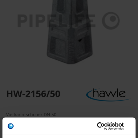
HW-2156/50
Vierkanntschoner DN 50
Adapter für Betätigung mit Absperrschlüssel Nr. 3410 /3420
Verpackungseinheit: -