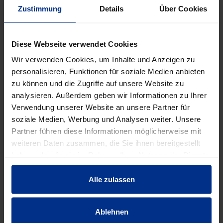
Zustimmung
Details
Über Cookies
DATENBLATT ERSTELLEN
Diese Webseite verwendet Cookies
Wir verwenden Cookies, um Inhalte und Anzeigen zu
HW-2156/50
personalisieren, Funktionen für soziale Medien anbieten
zu können und die Zugriffe auf unsere Website zu
Stück
MINUS
PLUS
analysieren. Außerdem geben wir Informationen zu Ihrer
Min.: 1 Stück
Verwendung unserer Website an unsere Partner für
soziale Medien, Werbung und Analysen weiter. Unsere
18,10 €
AAT
Partner führen diese Informationen möglicherweise mit
weiteren Daten zusammen, die Sie ihnen bereitgestellt
pro 1 Stück (exkl. Mwst.)
Code
haben oder die sie im Rahmen Ihrer Nutzung der Dienste
gesammelt haben.
Alle zulassen
EIGENSCHAFTEN
Ablehnen