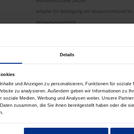
Vierkanntschoner DN200
Adapter für Betätigung mit Absperrschlüssel Nr.
Verpackungseinheit: -
HW-2156/200
Details
25,40 €
AAT
Cookies
pro 1 st (exkl. Mwst.)
Code
nhalte und Anzeigen zu personalisieren, Funktionen für soziale
Website zu analysieren. Außerdem geben wir Informationen zu I
r soziale Medien, Werbung und Analysen weiter. Unsere Partner
 Daten zusammen, die Sie ihnen bereitgestellt haben oder die s
n.