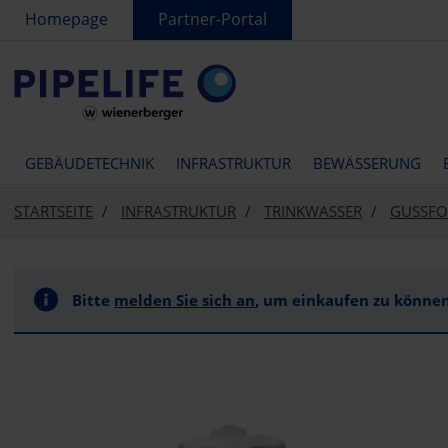
text.skipToContent
text.skipToNavigation
Homepage
Partner-Portal
GEBÄUDETECHNIK
INFRASTRUKTUR
BEWÄSSERUNG
STARTSEITE
INFRASTRUKTUR
TRINKWASSER
GUSSFO
Bitte
melden Sie sich an
, um einkaufen zu können