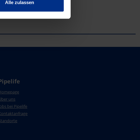
Alle zulassen
Pipelife
Homepage
Über uns
Jobs bei Pipelife
Kontaktanfrage
Standorte