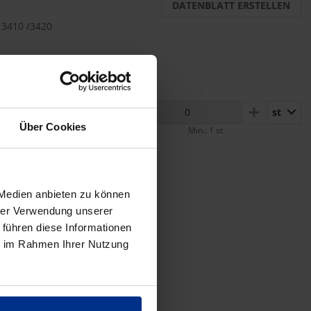
DATENBLATT ERSTELLEN
 3410 /3420
st
MINUS
PLUS
Über Cookies
Min.: 1 st
 Medien anbieten zu können
hrer Verwendung unserer
 führen diese Informationen
ie im Rahmen Ihrer Nutzung