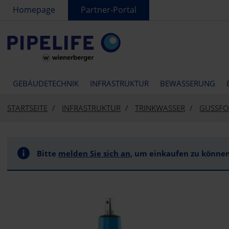
text.skipToContent
text.skipToNavigation
Homepage
Partner-Portal
GEBÄUDETECHNIK
INFRASTRUKTUR
BEWÄSSERUNG
STARTSEITE
INFRASTRUKTUR
TRINKWASSER
GUSSFO
Bitte
melden Sie sich an
, um einkaufen zu können