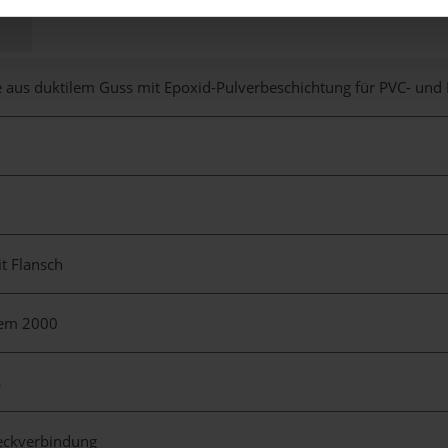
 aus duktilem Guss mit Epoxid-Pulverbeschichtung für PVC- und
it Flansch
tem 2000
s
teckverbindung