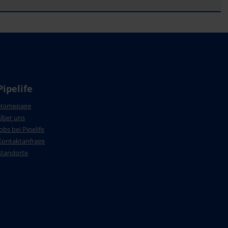
Pipelife
Homepage
Über uns
Jobs bei Pipelife
Kontaktanfrage
Standorte