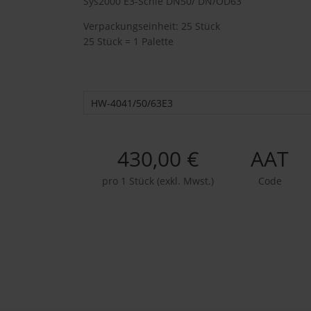
Sys2000 E3-Schie DN50/ DN/OD63
Verpackungseinheit: 25 Stück
25 Stück = 1 Palette
HW-4041/50/63E3
430,00 €
AAT
pro 1 Stück (exkl. Mwst.)
Code